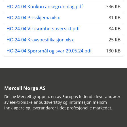
HO-24-04 Konkurransegrunnlag.pdf
336 KB
HO-24-04 Prisskjema.xlsx
81 KB
HO-24-04 Virksomhetsoversikt.pdf
84 KB
HO-24-04 Kravspesifikasjon.xlsx
25 KB
HO-24-04 Spørsmål og svar 29.05.24.pdf
130 KB
Mercell Norge AS
Del av Mercell-gruppen, en av Europas ledende leverandører
av elektroniske anbudsverktøy og informasjon mellom
innkjøpere og leverandører i det profesjonelle markedet.