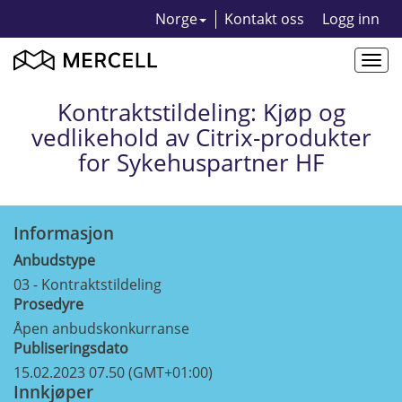
Norge
Kontakt oss
Logg inn
Togg
navi
Kontraktstildeling: Kjøp og
vedlikehold av Citrix-produkter
for Sykehuspartner HF
Informasjon
Anbudstype
03 - Kontraktstildeling
Prosedyre
Åpen anbudskonkurranse
Publiseringsdato
15.02.2023 07.50 (GMT+01:00)
Innkjøper