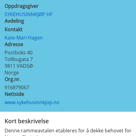
Oppdragsgiver
SYKEHUSINNKJØP HF
Avdeling
Kontakt
Kate-Mari Hagen
Adresse
Postboks 40
Tollbugata 7
9811
VADSØ
Norge
Org.nr.
916879067
Nettside
www.sykehusinnkjop.no
Kort beskrivelse
Denne rammeavtalen etableres for å dekke behovet for