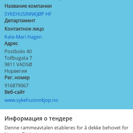
Название компании
SYKEHUSINNKJØP HF
Департамент
Контактное лицо
Kate-Mari Hagen
Aдрес
Postboks 40
Tollbugata 7
9811
VADSØ
Норвегия
Рег. номер
916879067
Веб-сайт
www.sykehusinnkjop.no
Информация о тендере
Denne rammeavtalen etableres for å dekke behovet for