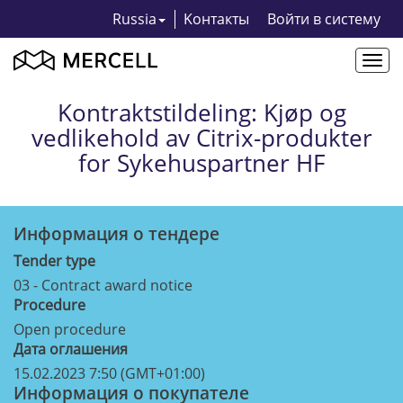
Russia
Kонтакты
Bойти в систему
Togg
navi
Kontraktstildeling: Kjøp og
vedlikehold av Citrix-produkter
for Sykehuspartner HF
Информация о тендерe
Tender type
03 - Contract award notice
Procedure
Open procedure
Дата оглашения
15.02.2023 7:50 (GMT+01:00)
Информация о покупателе