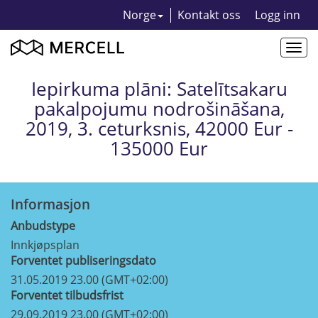
Norge
Kontakt oss
Logg inn
Togg
navi
Iepirkuma plāni: Satelītsakaru
pakalpojumu nodrošināšana,
2019, 3. ceturksnis, 42000 Eur -
135000 Eur
Informasjon
Anbudstype
Innkjøpsplan
Forventet publiseringsdato
31.05.2019 23.00 (GMT+02:00)
Forventet tilbudsfrist
29.09.2019 23.00 (GMT+02:00)