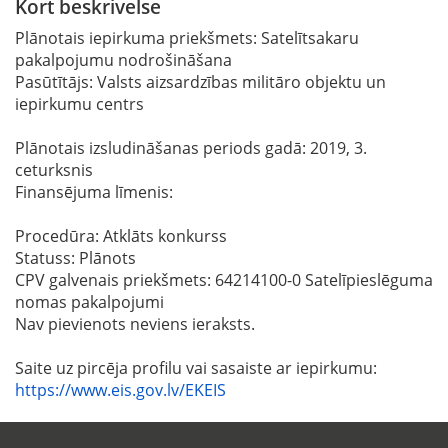
Kort beskrivelse
Plānotais iepirkuma priekšmets: Satelītsakaru
pakalpojumu nodrošināšana
Pasūtītājs: Valsts aizsardzības militāro objektu un
iepirkumu centrs
Plānotais izsludināšanas periods gadā: 2019, 3.
ceturksnis
Finansējuma līmenis:
Procedūra: Atklāts konkurss
Statuss: Plānots
CPV galvenais priekšmets: 64214100-0 Satelīpieslēguma
nomas pakalpojumi
Nav pievienots neviens ieraksts.
Saite uz pircēja profilu vai sasaiste ar iepirkumu:
https://www.eis.gov.lv/EKEIS