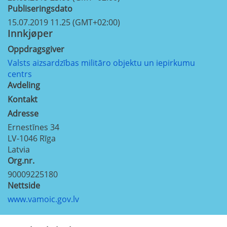
Publiseringsdato
15.07.2019 11.25 (GMT+02:00)
Innkjøper
Oppdragsgiver
Valsts aizsardzības militāro objektu un iepirkumu
centrs
Avdeling
Kontakt
Adresse
Ernestīnes 34
LV-1046
Rīga
Latvia
Org.nr.
90009225180
Nettside
www.vamoic.gov.lv