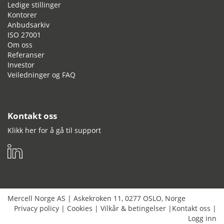
Ledige stillinger
Kontorer
Anbudsarkiv
ISO 27001
Om oss
Referanser
Investor
Veiledninger og FAQ
Kontakt oss
Klikk her for å gå til support
Mercell Norge AS
|
Askekroken 11
,
0277
OSLO
,
Norge
Privacy policy
|
Cookies
|
Vilkår & betingelser
|
Kontakt oss
|
Logg inn