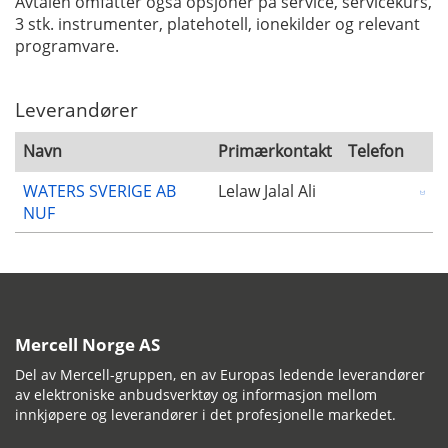
Avtalen omfatter også opsjoner på service, servicekurs,
3 stk. instrumenter, platehotell, ionekilder og relevant
programvare.
Leverandører
Navn
Primærkontakt
Telefon
WATERS SVERIGE AB
Lelaw Jalal Ali
NUF
Mercell Norge AS
Del av Mercell-gruppen, en av Europas ledende leverandører
av elektroniske anbudsverktøy og informasjon mellom
innkjøpere og leverandører i det profesjonelle markedet.