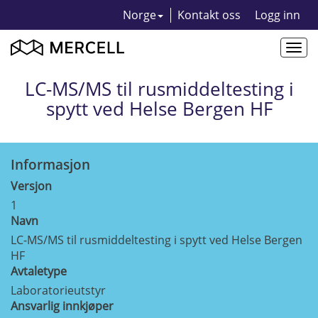
Norge
Kontakt oss
Logg inn
Togg
navi
LC-MS/MS til rusmiddeltesting i
spytt ved Helse Bergen HF
Informasjon
Versjon
1
Navn
LC-MS/MS til rusmiddeltesting i spytt ved Helse Bergen
HF
Avtaletype
Laboratorieutstyr
Ansvarlig innkjøper