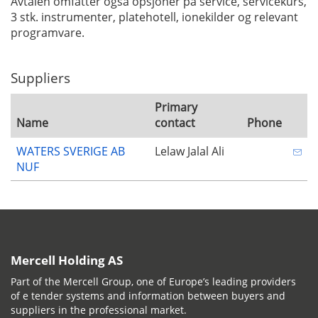
Avtalen omfatter også opsjoner på service, servicekurs,
3 stk. instrumenter, platehotell, ionekilder og relevant
programvare.
Suppliers
Primary
Name
contact
Phone
WATERS SVERIGE AB
Lelaw Jalal Ali
NUF
Mercell Holding AS
Part of the Mercell Group, one of Europe’s leading providers
of e tender systems and information between buyers and
suppliers in the professional market.