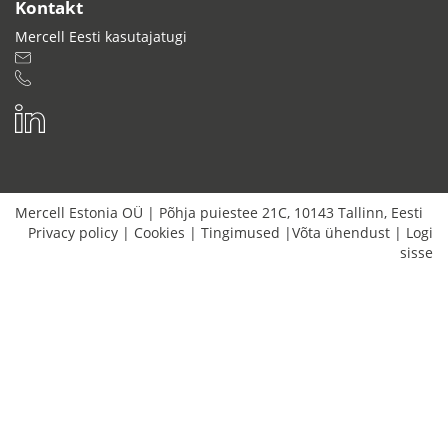
Kontakt
Mercell Eesti kasutajatugi
Mercell Estonia OÜ
|
Põhja puiestee 21C
,
10143
Tallinn
,
Eesti
Privacy policy
|
Cookies
|
Tingimused
|
Võta ühendust
|
Logi
sisse