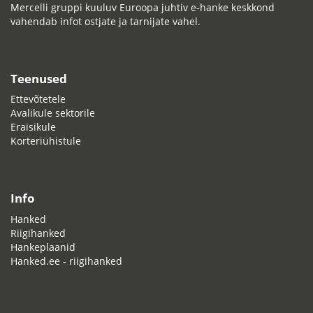
Mercelli gruppi kuuluv Euroopa juhtiv e-hanke keskkond
vahendab infot ostjate ja tarnijate vahel.
Teenused
Ettevõtetele
Avalikule sektorile
Eraisikule
Korteriühistule
Info
Hanked
Riigihanked
Hankeplaanid
Hanked.ee - riigihanked