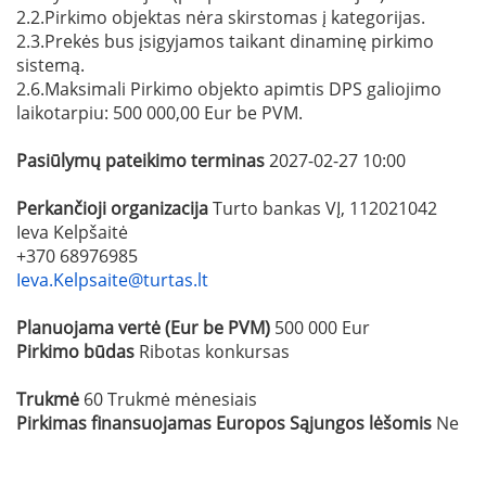
2.2.Pirkimo objektas nėra skirstomas į kategorijas.
2.3.Prekės bus įsigyjamos taikant dinaminę pirkimo
sistemą.
2.6.Maksimali Pirkimo objekto apimtis DPS galiojimo
laikotarpiu: 500 000,00 Eur be PVM.
Pasiūlymų pateikimo terminas
2027-02-27 10:00
Perkančioji organizacija
Turto bankas VĮ, 112021042
Ieva Kelpšaitė
+370 68976985
Ieva.Kelpsaite@turtas.lt
Planuojama vertė (Eur be PVM)
500 000 Eur
Pirkimo būdas
Ribotas konkursas
Trukmė
60 Trukmė mėnesiais
Pirkimas finansuojamas Europos Sąjungos lėšomis
Ne