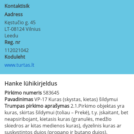
Kontaktisik
Aadress
Kęstučio g. 45
LT-08124
Vilnius
Leedu
Reg. nr
112021042
Koduleht
www.turtas.lt
Hanke lühikirjeldus
Pirkimo numeris
583645
Pavadinimas
VP-17 Kuras (skystas, kietas) šildymui
Trumpas pirkimo aprašymas
2.1.Pirkimo objektas yra
kuras, skirtas šildymui (toliau – Prekė), t.y. įskaitant, bet
neapsiribojant, kietasis kuras (granulės, medžio
skiedros ar kitas medienos kuras), dyzelinis kuras ar
suskystintos dujos (propano ir butano dujos).