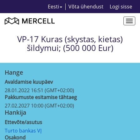
Eesti
Võta ühendust
Logi sisse
Togg
navi
VP-17 Kuras (skystas, kietas)
šildymui; (500 000 Eur)
Hange
Avaldamise kuupäev
28.01.2022 16:51 (GMT+02:00)
Pakkumuste esitamise tähtaeg
27.02.2027 10:00 (GMT+02:00)
Hankija
Ettevõte/asutus
Turto bankas VĮ
Osakond