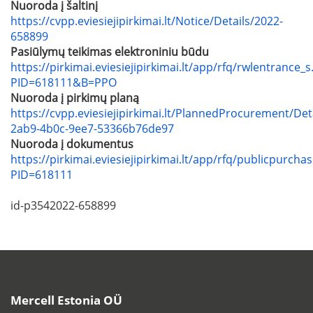
Nuoroda į šaltinį
https://cvpp.eviesiejipirkimai.lt/Notice/Details/2022-
658899
Pasiūlymų teikimas elektroniniu būdu
https://pirkimai.eviesiejipirkimai.lt/app/rfq/rwlentrance_s
PID=618111&B=PPO
Nuoroda į pirkimų planą
https://cvpp.eviesiejipirkimai.lt/PlannedProcurement/Det
2ab9-4b0c-9ee7-53366b76de97
Nuoroda į dokumentus
https://pirkimai.eviesiejipirkimai.lt/app/rfq/publicpurcha
PID=618111
id-p3542022-658899
Mercell Estonia OÜ