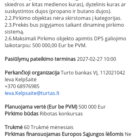
skiedros ar kitas medienos kuras), dyzelinis kuras ar
suskystintos dujos (propano ir butano dujos).
2.2.Pirkimo objektas nėra skirstomas į kategorijas.
2.3.Prekės bus įsigyjamos taikant dinaminę pirkimo
sistemą.
2.6.Maksimali Pirkimo objekto apimtis DPS galiojimo
laikotarpiu: 500 000,00 Eur be PVM.
Pasiūlymų pateikimo terminas
2027-02-27 10:00
Perkančioji organizacija
Turto bankas VĮ, 112021042
Ieva Kelpšaitė
+370 68976985
Ieva.Kelpsaite@turtas.lt
Planuojama vertė (Eur be PVM)
500 000 Eur
Pirkimo būdas
Ribotas konkursas
Trukmė
60 Trukmė mėnesiais
Pirkimas finansuojamas Europos Sąjungos lėšomis
Ne