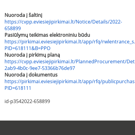
Nuoroda į šaltinį
https://cvpp.eviesiejipirkimai.lt/Notice/Details/2022-
658899
Pasiūlymų teikimas elektroniniu būdu
https://pirkimai.eviesiejipirkimai.lt/app/rfq/rwlentrance_s
PID=618111&B=PPO
Nuoroda į pirkimų planą
https://cvpp.eviesiejipirkimai.lt/PlannedProcurement/Det
2ab9-4b0c-9ee7-53366b76de97
Nuoroda į dokumentus
https://pirkimai.eviesiejipirkimai.lt/app/rfq/publicpurcha
PID=618111
id-p3542022-658899