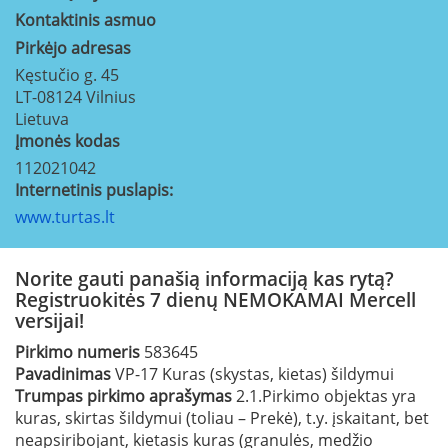
Kontaktinis asmuo
Pirkėjo adresas
Kęstučio g. 45
LT-08124
Vilnius
Lietuva
Įmonės kodas
112021042
Internetinis puslapis:
www.turtas.lt
Norite gauti panašią informaciją kas rytą?
Registruokitės 7 dienų NEMOKAMAI Mercell
versijai!
Pirkimo numeris
583645
Pavadinimas
VP-17 Kuras (skystas, kietas) šildymui
Trumpas pirkimo aprašymas
2.1.Pirkimo objektas yra
kuras, skirtas šildymui (toliau – Prekė), t.y. įskaitant, bet
neapsiribojant, kietasis kuras (granulės, medžio