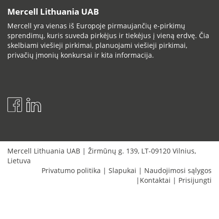
Mercell Lithuania UAB
Mercell yra vienas iš Europoje pirmaujančių e-pirkimų
sprendimų, kuris suveda pirkėjus ir tiekėjus į vieną erdvę. Čia
skelbiami viešieji pirkimai, planuojami viešieji pirkimai,
privačių įmonių konkursai ir kita informacija.
Mercell Lithuania UAB
|
Žirmūnų g. 139
,
LT-09120
Vilnius
,
Lietuva
Privatumo politika
|
Slapukai
|
Naudojimosi sąlygos
|
Kontaktai
|
Prisijungti