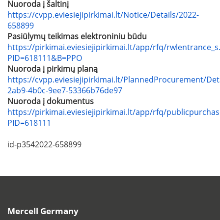
Nuoroda į šaltinį
https://cvpp.eviesiejipirkimai.lt/Notice/Details/2022-
658899
Pasiūlymų teikimas elektroniniu būdu
https://pirkimai.eviesiejipirkimai.lt/app/rfq/rwlentrance_s
PID=618111&B=PPO
Nuoroda į pirkimų planą
https://cvpp.eviesiejipirkimai.lt/PlannedProcurement/Det
2ab9-4b0c-9ee7-53366b76de97
Nuoroda į dokumentus
https://pirkimai.eviesiejipirkimai.lt/app/rfq/publicpurcha
PID=618111
id-p3542022-658899
Mercell Germany