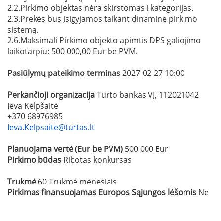
2.2.Pirkimo objektas nėra skirstomas į kategorijas.
2.3.Prekės bus įsigyjamos taikant dinaminę pirkimo
sistemą.
2.6.Maksimali Pirkimo objekto apimtis DPS galiojimo
laikotarpiu: 500 000,00 Eur be PVM.
Pasiūlymų pateikimo terminas
2027-02-27 10:00
Perkančioji organizacija
Turto bankas VĮ, 112021042
Ieva Kelpšaitė
+370 68976985
Ieva.Kelpsaite@turtas.lt
Planuojama vertė (Eur be PVM)
500 000 Eur
Pirkimo būdas
Ribotas konkursas
Trukmė
60 Trukmė mėnesiais
Pirkimas finansuojamas Europos Sąjungos lėšomis
Ne