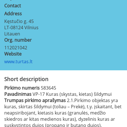
Contact
Address
Kęstučio g. 45
LT-08124
Vilnius
Litauen
Org. number
112021042
Website
www.turtas.lt
Short description
Pirkimo numeris
583645
Pavadinimas
VP-17 Kuras (skystas, kietas) šildymui
Trumpas pirkimo aprašymas
2.1.Pirkimo objektas yra
kuras, skirtas šildymui (toliau – Prekė), t.y. įskaitant, bet
neapsiribojant, kietasis kuras (granulės, medžio
skiedros ar kitas medienos kuras), dyzelinis kuras ar
suskystintos dujos (propano ir butano dujos).