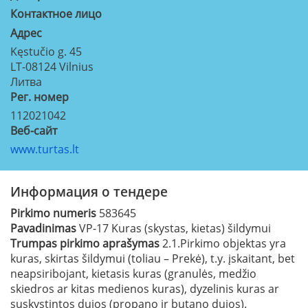
Контактное лицо
Aдрес
Kęstučio g. 45
LT-08124
Vilnius
Литва
Рег. номер
112021042
Веб-сайт
www.turtas.lt
Информация о тендере
Pirkimo numeris
583645
Pavadinimas
VP-17 Kuras (skystas, kietas) šildymui
Trumpas pirkimo aprašymas
2.1.Pirkimo objektas yra
kuras, skirtas šildymui (toliau – Prekė), t.y. įskaitant, bet
neapsiribojant, kietasis kuras (granulės, medžio
skiedros ar kitas medienos kuras), dyzelinis kuras ar
suskystintos dujos (propano ir butano dujos).