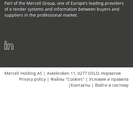
Part of the Mercell Group, one of Europe’s leading providers
of e tender systems and information between buyers and
suppliers in the professional market.
Mercell Holding AS
|
Askekroken 11
,
0277
OSLO
,
Норвегия
Privacy policy
|
Файлы "Cookies"
|
Условия и правила
|
Kонтакты
|
Bойти в систему