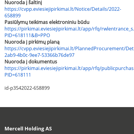
Nuoroda į šaltinį
https://cvpp.eviesiejipirkimai.lt/Notice/Details/2022-
658899
Pasiūlymų teikimas elektroniniu būdu
https://pirkimai.eviesiejipirkimai.lt/app/rfq/rwlentrance_s
PID=618111&B=PPO
Nuoroda į pirkimų planą
https://cvpp.eviesiejipirkimai.lt/PlannedProcurement/Det
2ab9-4b0c-9ee7-53366b76de97
Nuoroda į dokumentus
https://pirkimai.eviesiejipirkimai.lt/app/rfq/publicpurcha
PID=618111
id-p3542022-658899
Mercell Holding AS