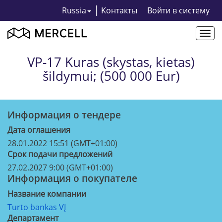
Russia
Kонтакты
Bойти в систему
Togg
navi
VP-17 Kuras (skystas, kietas)
šildymui; (500 000 Eur)
Информация о тендерe
Дата оглашения
28.01.2022 15:51 (GMT+01:00)
Срок подачи предложений
27.02.2027 9:00 (GMT+01:00)
Информация о покупателе
Название компании
Turto bankas VĮ
Департамент