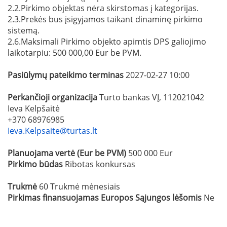
2.2.Pirkimo objektas nėra skirstomas į kategorijas.
2.3.Prekės bus įsigyjamos taikant dinaminę pirkimo
sistemą.
2.6.Maksimali Pirkimo objekto apimtis DPS galiojimo
laikotarpiu: 500 000,00 Eur be PVM.
Pasiūlymų pateikimo terminas
2027-02-27 10:00
Perkančioji organizacija
Turto bankas VĮ, 112021042
Ieva Kelpšaitė
+370 68976985
Ieva.Kelpsaite@turtas.lt
Planuojama vertė (Eur be PVM)
500 000 Eur
Pirkimo būdas
Ribotas konkursas
Trukmė
60 Trukmė mėnesiais
Pirkimas finansuojamas Europos Sąjungos lėšomis
Ne