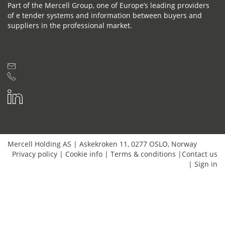
Part of the Mercell Group, one of Europe’s leading providers
of e tender systems and information between buyers and
suppliers in the professional market.
Mercell Holding AS
|
Askekroken 11
,
0277
OSLO
,
Norway
Privacy policy
|
Cookie info
|
Terms & conditions
|
Contact us
|
Sign in