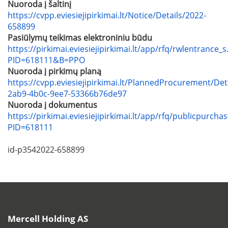
Nuoroda į šaltinį
https://cvpp.eviesiejipirkimai.lt/Notice/Details/2022-
658899
Pasiūlymų teikimas elektroniniu būdu
https://pirkimai.eviesiejipirkimai.lt/app/rfq/rwlentrance_s
PID=618111&B=PPO
Nuoroda į pirkimų planą
https://cvpp.eviesiejipirkimai.lt/PlannedProcurement/Det
2ab9-4b0c-9ee7-53366b76de97
Nuoroda į dokumentus
https://pirkimai.eviesiejipirkimai.lt/app/rfq/publicpurcha
PID=618111
id-p3542022-658899
Mercell Holding AS