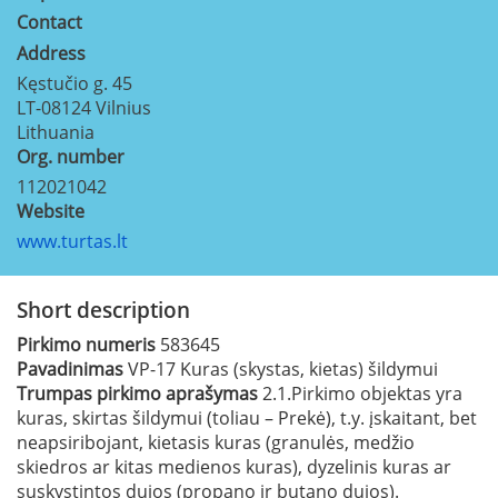
Contact
Address
Kęstučio g. 45
LT-08124
Vilnius
Lithuania
Org. number
112021042
Website
www.turtas.lt
Short description
Pirkimo numeris
583645
Pavadinimas
VP-17 Kuras (skystas, kietas) šildymui
Trumpas pirkimo aprašymas
2.1.Pirkimo objektas yra
kuras, skirtas šildymui (toliau – Prekė), t.y. įskaitant, bet
neapsiribojant, kietasis kuras (granulės, medžio
skiedros ar kitas medienos kuras), dyzelinis kuras ar
suskystintos dujos (propano ir butano dujos).