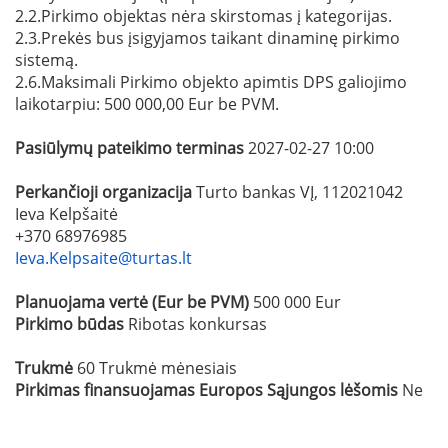
2.2.Pirkimo objektas nėra skirstomas į kategorijas.
2.3.Prekės bus įsigyjamos taikant dinaminę pirkimo
sistemą.
2.6.Maksimali Pirkimo objekto apimtis DPS galiojimo
laikotarpiu: 500 000,00 Eur be PVM.
Pasiūlymų pateikimo terminas
2027-02-27 10:00
Perkančioji organizacija
Turto bankas VĮ, 112021042
Ieva Kelpšaitė
+370 68976985
Ieva.Kelpsaite@turtas.lt
Planuojama vertė (Eur be PVM)
500 000 Eur
Pirkimo būdas
Ribotas konkursas
Trukmė
60 Trukmė mėnesiais
Pirkimas finansuojamas Europos Sąjungos lėšomis
Ne