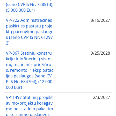
(seno CVPIS Nr. 728513);
(5 000 000 Eur)
VP-722 Administracinės
8/15/2027
paskirties pastatų proje
ktų parengimo paslaugo
s (seno CVP IS Nr. 61297
2)
VP-867 Statinių konstru
9/25/2028
kcijų ir inžinerinių siste
mų techninės priežiūro
s, remonto ir eksploatac
ijos paslaugos (seno CV
P IS Nr. 684704); (12 000
000 Eur)
VP-1497 Statinių projekt
2/3/2027
avimo/projektų koregavi
mo bei statinio pakeitim
ų įteisinimo paslaugos