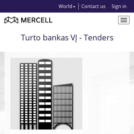
World
Contact us
Sign in
Togg
navi
Turto bankas VĮ - Tenders