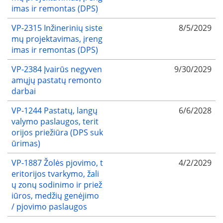
imas ir remontas (DPS)
VP-2315 Inžinerinių siste
8/5/2029
mų projektavimas, įreng
imas ir remontas (DPS)
VP-2384 Įvairūs negyven
9/30/2029
amųjų pastatų remonto
darbai
VP-1244 Pastatų, langų
6/6/2028
valymo paslaugos, terit
orijos priežiūra (DPS suk
ūrimas)
VP-1887 Žolės pjovimo, t
4/2/2029
eritorijos tvarkymo, žali
ų zonų sodinimo ir priež
iūros, medžių genėjimo
/ pjovimo paslaugos