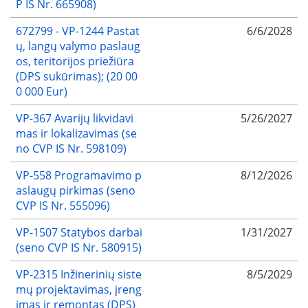
P IS Nr. 665908)
672799 - VP-1244 Pastat
6/6/2028
ų, langų valymo paslaug
os, teritorijos priežiūra
(DPS sukūrimas); (20 00
0 000 Eur)
VP-367 Avarijų likvidavi
5/26/2027
mas ir lokalizavimas (se
no CVP IS Nr. 598109)
VP-558 Programavimo p
8/12/2026
aslaugų pirkimas (seno
CVP IS Nr. 555096)
VP-1507 Statybos darbai
1/31/2027
(seno CVP IS Nr. 580915)
VP-2315 Inžinerinių siste
8/5/2029
mų projektavimas, įreng
imas ir remontas (DPS)