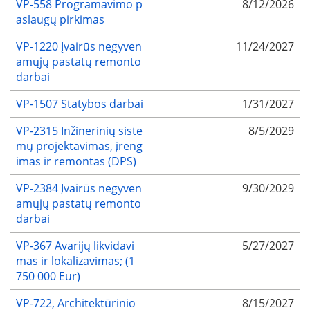
VP-558 Programavimo p
8/12/2026
aslaugų pirkimas
VP-1220 Įvairūs negyven
11/24/2027
amųjų pastatų remonto
darbai
VP-1507 Statybos darbai
1/31/2027
VP-2315 Inžinerinių siste
8/5/2029
mų projektavimas, įreng
imas ir remontas (DPS)
VP-2384 Įvairūs negyven
9/30/2029
amųjų pastatų remonto
darbai
VP-367 Avarijų likvidavi
5/27/2027
mas ir lokalizavimas; (1
750 000 Eur)
VP-722, Architektūrinio
8/15/2027