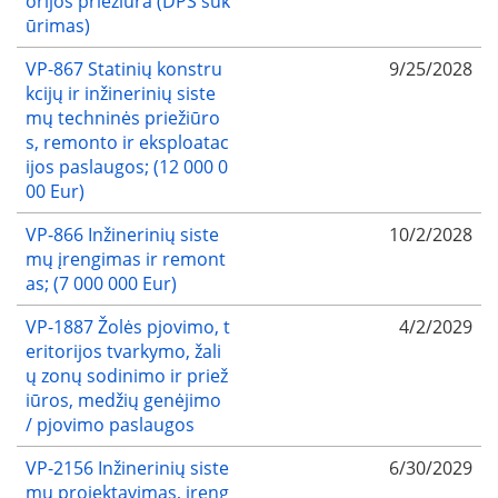
orijos priežiūra (DPS suk
ūrimas)
VP-867 Statinių konstru
9/25/2028
kcijų ir inžinerinių siste
mų techninės priežiūro
s, remonto ir eksploatac
ijos paslaugos; (12 000 0
00 Eur)
VP-866 Inžinerinių siste
10/2/2028
mų įrengimas ir remont
as; (7 000 000 Eur)
VP-1887 Žolės pjovimo, t
4/2/2029
eritorijos tvarkymo, žali
ų zonų sodinimo ir priež
iūros, medžių genėjimo
/ pjovimo paslaugos
VP-2156 Inžinerinių siste
6/30/2029
mų projektavimas, įreng