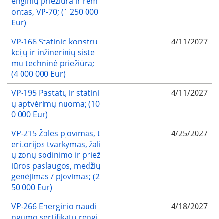
enginių priežiūra ir rem
ontas, VP-70; (1 250 000
Eur)
VP-166 Statinio konstru
4/11/2027
kcijų ir inžinerinių siste
mų techninė priežiūra;
(4 000 000 Eur)
VP-195 Pastatų ir statini
4/11/2027
ų aptvėrimų nuoma; (10
0 000 Eur)
VP-215 Žolės pjovimas, t
4/25/2027
eritorijos tvarkymas, žali
ų zonų sodinimo ir priež
iūros paslaugos, medžių
genėjimas / pjovimas; (2
50 000 Eur)
VP-266 Energinio naudi
4/18/2027
ngumo sertifikatų rengi