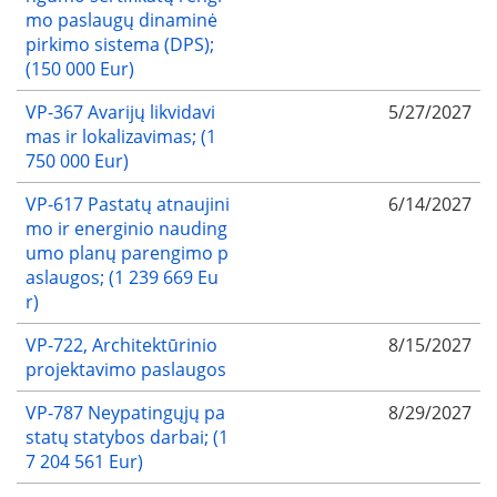
mo paslaugų dinaminė
pirkimo sistema (DPS);
(150 000 Eur)
VP-367 Avarijų likvidavi
5/27/2027
mas ir lokalizavimas; (1
750 000 Eur)
VP-617 Pastatų atnaujini
6/14/2027
mo ir energinio nauding
umo planų parengimo p
aslaugos; (1 239 669 Eu
r)
VP-722, Architektūrinio
8/15/2027
projektavimo paslaugos
VP-787 Neypatingųjų pa
8/29/2027
statų statybos darbai; (1
7 204 561 Eur)