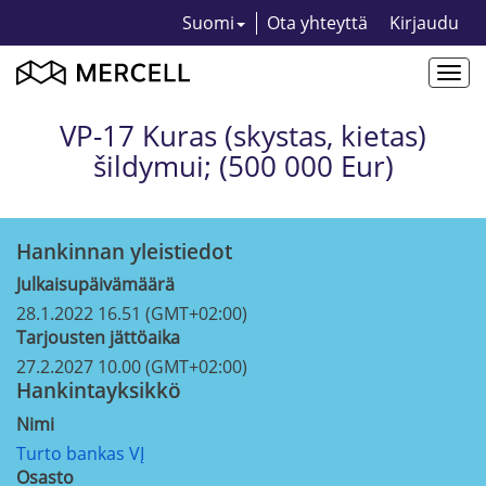
Suomi
Ota yhteyttä
Kirjaudu
Togg
navi
VP-17 Kuras (skystas, kietas)
šildymui; (500 000 Eur)
Hankinnan yleistiedot
Julkaisupäivämäärä
28.1.2022 16.51 (GMT+02:00)
Tarjousten jättöaika
27.2.2027 10.00 (GMT+02:00)
Hankintayksikkö
Nimi
Turto bankas VĮ
Osasto