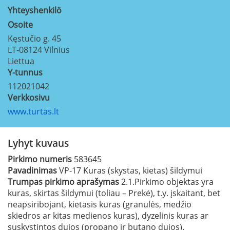
Yhteyshenkilö
Osoite
Kęstučio g. 45
LT-08124
Vilnius
Liettua
Y-tunnus
112021042
Verkkosivu
www.turtas.lt
Lyhyt kuvaus
Pirkimo numeris
583645
Pavadinimas
VP-17 Kuras (skystas, kietas) šildymui
Trumpas pirkimo aprašymas
2.1.Pirkimo objektas yra
kuras, skirtas šildymui (toliau – Prekė), t.y. įskaitant, bet
neapsiribojant, kietasis kuras (granulės, medžio
skiedros ar kitas medienos kuras), dyzelinis kuras ar
suskystintos dujos (propano ir butano dujos).