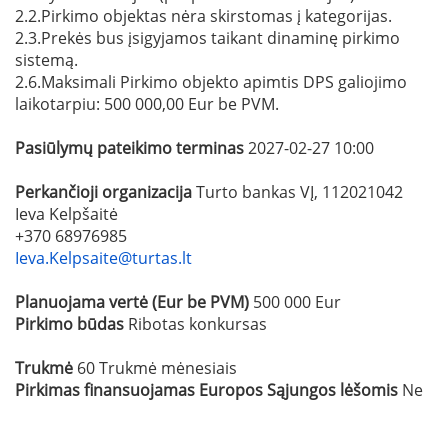
2.2.Pirkimo objektas nėra skirstomas į kategorijas.
2.3.Prekės bus įsigyjamos taikant dinaminę pirkimo
sistemą.
2.6.Maksimali Pirkimo objekto apimtis DPS galiojimo
laikotarpiu: 500 000,00 Eur be PVM.
Pasiūlymų pateikimo terminas
2027-02-27 10:00
Perkančioji organizacija
Turto bankas VĮ, 112021042
Ieva Kelpšaitė
+370 68976985
Ieva.Kelpsaite@turtas.lt
Planuojama vertė (Eur be PVM)
500 000 Eur
Pirkimo būdas
Ribotas konkursas
Trukmė
60 Trukmė mėnesiais
Pirkimas finansuojamas Europos Sąjungos lėšomis
Ne