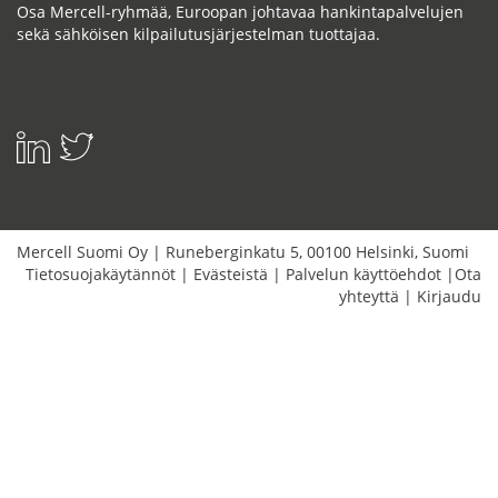
Osa Mercell-ryhmää, Euroopan johtavaa hankintapalvelujen
sekä sähköisen kilpailutusjärjestelman tuottajaa.
Mercell Suomi Oy
|
Runeberginkatu 5
,
00100
Helsinki
,
Suomi
Tietosuojakäytännöt
|
Evästeistä
|
Palvelun käyttöehdot
|
Ota
yhteyttä
|
Kirjaudu