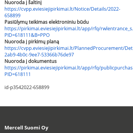
Nuoroda į šaltinį
https://cvpp.eviesiejipirkimai.lt/Notice/Details/2022-
658899
Pasiūlymų teikimas elektroniniu būdu
https://pirkimai.eviesiejipirkimai.lt/app/rfq/rwlentrance_s
PID=618111&B=PPO
Nuoroda į pirkimų planą
https://cvpp.eviesiejipirkimai.lt/PlannedProcurement/Det
2ab9-4b0c-9ee7-53366b76de97
Nuoroda į dokumentus
https://pirkimai.eviesiejipirkimai.lt/app/rfq/publicpurcha
PID=618111
id-p3542022-658899
Mercell Suomi Oy