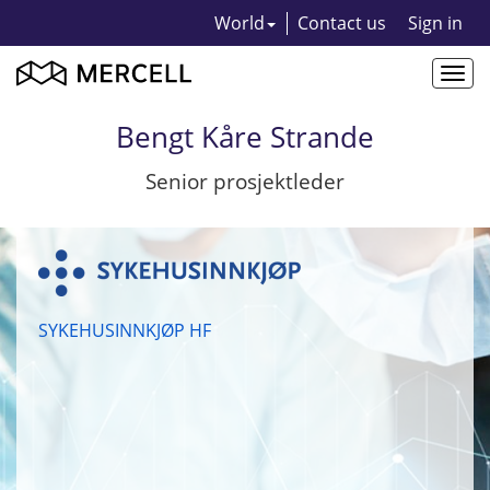
World
Contact us
Sign in
Togg
navi
Bengt Kåre Strande
Senior prosjektleder
SYKEHUSINNKJØP HF