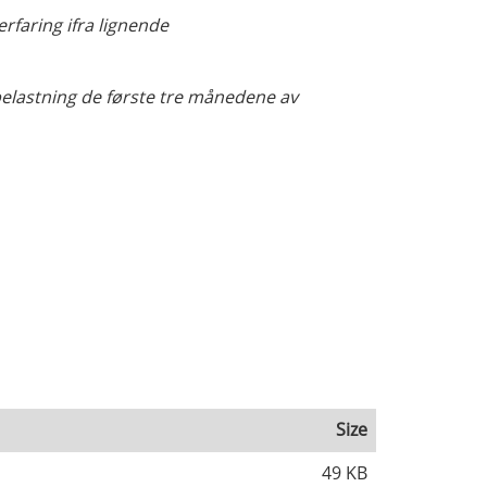
faring ifra lignende
sbelastning de første tre månedene av
Size
49 KB