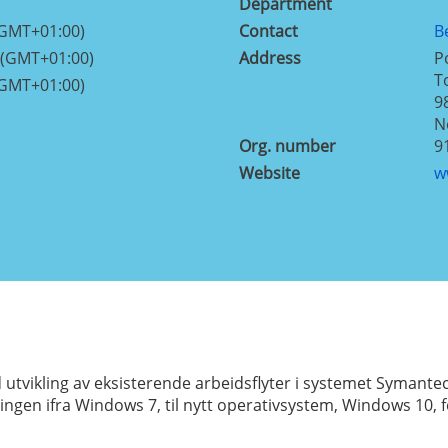
Department
(GMT+01:00)
Contact
B
 (GMT+01:00)
Address
P
T
(GMT+01:00)
9
N
Org. number
9
Website
w
utvikling av eksisterende arbeidsflyter i systemet Symant
gen ifra Windows 7, til nytt operativsystem, Windows 10, fo