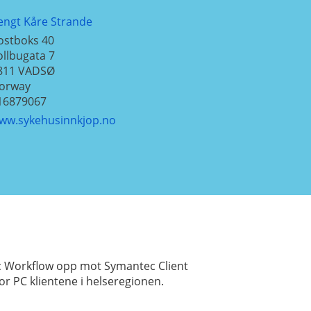
engt Kåre Strande
ostboks 40
ollbugata 7
811
VADSØ
orway
16879067
ww.sykehusinnkjop.no
ec Workflow opp mot Symantec Client
r PC klientene i helseregionen.