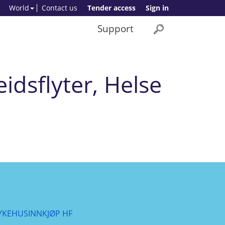
World
Contact us
Tender access
Sign in
Support
idsflyter, Helse
YKEHUSINNKJØP HF