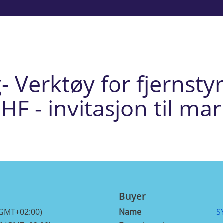
Verktøy for fjernstyr
HF - invitasjon til mar
Buyer
(GMT+02:00)
Name
S