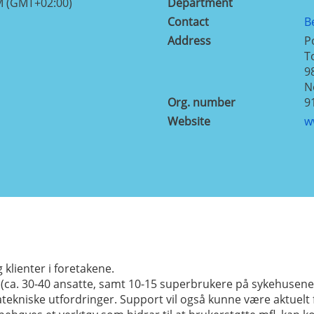
M (GMT+02:00)
Department
Contact
B
Address
P
T
9
N
Org. number
9
Website
w
klienter i foretakene.
e (ca. 30-40 ansatte, samt 10-15 superbrukere på sykehusen
ekniske utfordringer. Support vil også kunne være aktuelt 