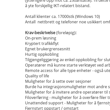
(ytterligere opp mot ca. 250ansatte). Til dett
å yte forskjellig IKT-relatert bistand.
Antall klienter ca. 17000stk (Windows 10)
Antall nettbrett og telefoner noe usikkert om
Krav-beskrivelse
(foreløpig)
:
On-prem løsning
Kryptert trafikkflyt
Egnet brukergrensesnitt
Hurtig oppkobling
Tilgjengeliggjøring av enkel oppkobling for sl
Operatører må kunne starte verktøyet ved ar
Remote access for alle type enheter - også ute
Quality of life
Muligheter for å sette over sesjoner
Burde ha integrasjonsmuligheter mot andre 
Muligheter for å invitere andre operatører til
Filoverføring - muligheter for å overføre filer 
Unattended support - Muligheter for å fjernst
Fjernstyrt oppstart / omstart