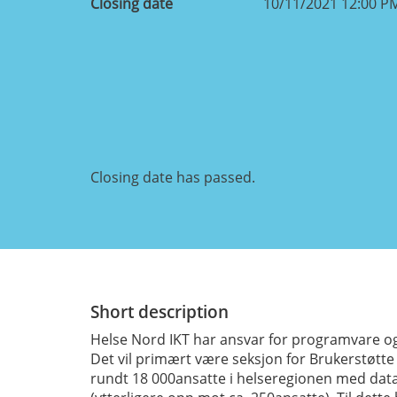
Closing date
10/11/2021 12:00 P
Closing date has passed.
Short description
Helse Nord IKT har ansvar for programvare og 
Det vil primært være seksjon for Brukerstøtt
rundt 18 000ansatte i helseregionen med datat