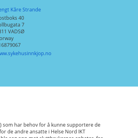
engt Kåre Strande
ostboks 40
ollbugata 7
811
VADSØ
orway
16879067
ww.sykehusinnkjop.no
e) som har behov for å kunne supportere de
for de andre ansatte i Helse Nord IKT