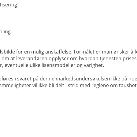
isering)
bling
bilde for en mulig anskaffelse. Formålet er man ønsker å fo
er om at leverandøren opplyser om hvordan tjenesten prises
 eventuelle ulike lisensmodeller og varighet.
ppføres i svaret på denne markedsundersøkelsen ikke på no
eligheter vil ikke bli delt i strid med reglene om taushets