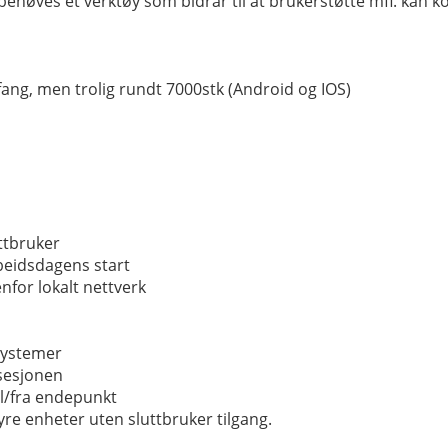
e behøves et verktøy som bidrar til at brukerstøtte mfl. kan
fang, men trolig rundt 7000stk (Android og IOS)
uttbruker
beidsdagens start
nfor lokalt nettverk
systemer
 sesjonen
til/fra endepunkt
yre enheter uten sluttbruker tilgang.