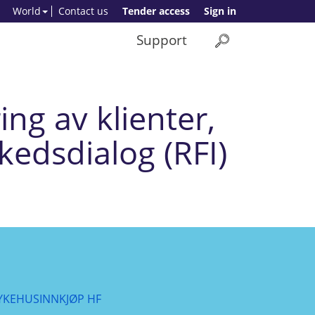
World
Contact us
Tender access
Sign in
Support
ing av klienter,
kedsdialog (RFI)
YKEHUSINNKJØP HF