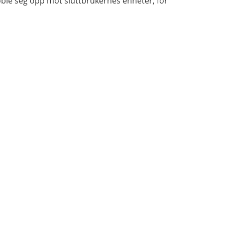
 koble seg opp mot sluttbrukernes enheter, for