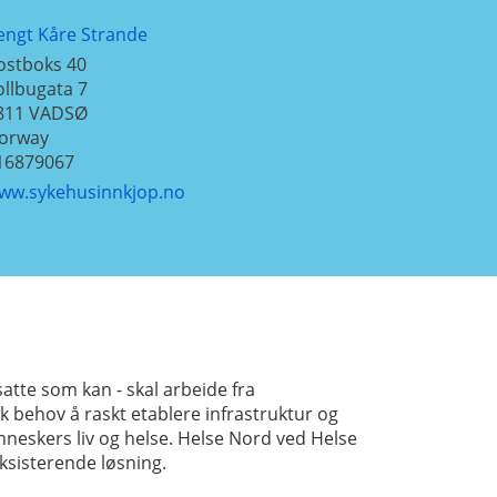
engt Kåre Strande
ostboks 40
ollbugata 7
811
VADSØ
orway
16879067
ww.sykehusinnkjop.no
atte som kan - skal arbeide fra
 behov å raskt etablere infrastruktur og
neskers liv og helse. Helse Nord ved Helse
eksisterende løsning.