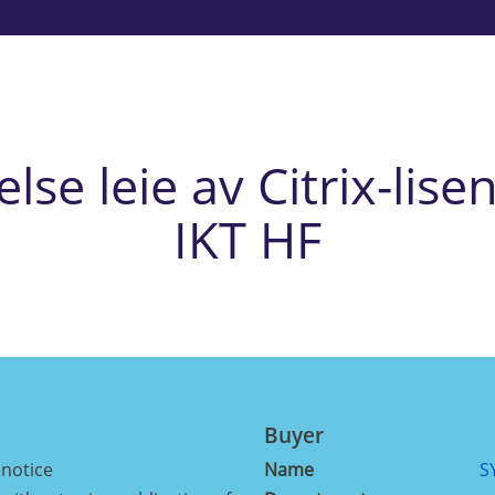
lse leie av Citrix-lis
IKT HF
Buyer
 notice
Name
S