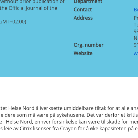
without prior publication of
Department
the Official Journal of the
Contact
B
Address
P
(GMT+02:00)
T
9
N
Org. number
9
Website
w
 Helse Nord å iverksette umiddelbare tiltak for at alle ans
idere som må være på sykehusene. Det var derfor et kritisk
 Helse Nord, enhver forsinkelse kan være til skade for men
 leie av Citrix lisenser fra Crayon for å øke kapasiteten på 