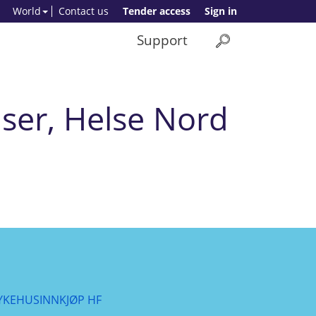
World
Contact us
Tender access
Sign in
Support
enser, Helse Nord
YKEHUSINNKJØP HF