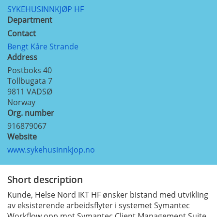
SYKEHUSINNKJØP HF
Department
Contact
Bengt Kåre Strande
Address
Postboks 40
Tollbugata 7
9811
VADSØ
Norway
Org. number
916879067
Website
www.sykehusinnkjop.no
Short description
Kunde, Helse Nord IKT HF ønsker bistand med utvikling
av eksisterende arbeidsflyter i systemet Symantec
Workflow opp mot Symantec Client Management Suite,