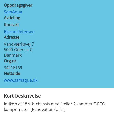
Oppdragsgiver
SamAqua
Avdeling
Kontakt
Bjarne Petersen
Adresse
Vandværksvej 7
5000
Odense C
Danmark
Org.nr.
34216169
Nettside
www.samaqua.dk
Kort beskrivelse
Indkøb af 18 stk. chassis med 1 eller 2 kammer E-PTO
komprimator (Renovationsbiler)