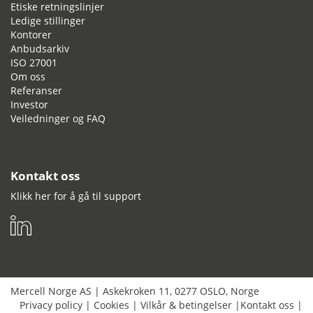
Etiske retningslinjer
Ledige stillinger
Kontorer
Anbudsarkiv
ISO 27001
Om oss
Referanser
Investor
Veiledninger og FAQ
Kontakt oss
Klikk her for å gå til support
Mercell Norge AS
|
Askekroken 11
,
0277
OSLO
,
Norge
Privacy policy
|
Cookies
|
Vilkår & betingelser
|
Kontakt oss
|