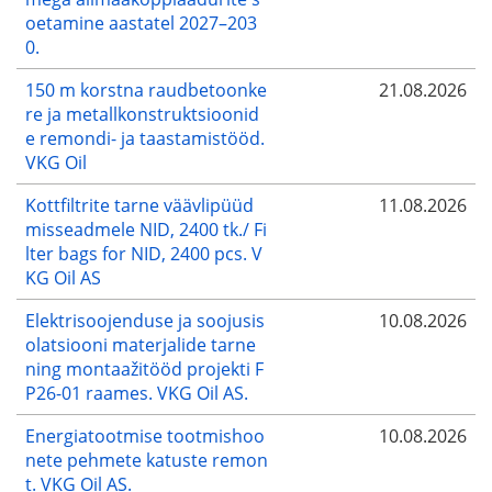
oetamine aastatel 2027–203
0.
150 m korstna raudbetoonke
21.08.2026
re ja metallkonstruktsioonid
e remondi- ja taastamistööd.
VKG Oil
Kottfiltrite tarne väävlipüüd
11.08.2026
misseadmele NID, 2400 tk./ Fi
lter bags for NID, 2400 pcs. V
KG Oil AS
Elektrisoojenduse ja soojusis
10.08.2026
olatsiooni materjalide tarne
ning montaažitööd projekti F
P26-01 raames. VKG Oil AS.
Energiatootmise tootmishoo
10.08.2026
nete pehmete katuste remon
t. VKG Oil AS.