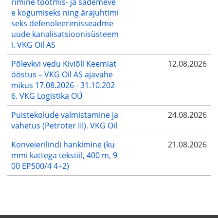
rimine tootmis- ja sademeve
e kogumiseks ning ärajuhtimi
seks defenoleerimisseadme
uude kanalisatsioonisüsteem
i. VKG Oil AS
Põlevkvi vedu Kiviõli Keemiat
12.08.2026
ööstus – VKG Oil AS ajavahe
mikus 17.08.2026 - 31.10.202
6. VKG Logistika OÜ
Puistekolude valmistamine ja
24.08.2026
vahetus (Petroter III). VKG Oil
Konveierilindi hankimine (ku
21.08.2026
mmi kattega tekstiil, 400 m, 9
00 EP500/4 4+2)