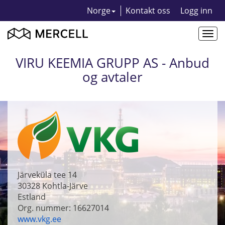
Norge
Kontakt oss
Logg inn
Togg
navi
VIRU KEEMIA GRUPP AS - Anbud
og avtaler
Järveküla tee 14
30328
Kohtla-Järve
Estland
Org. nummer: 16627014
www.vkg.ee