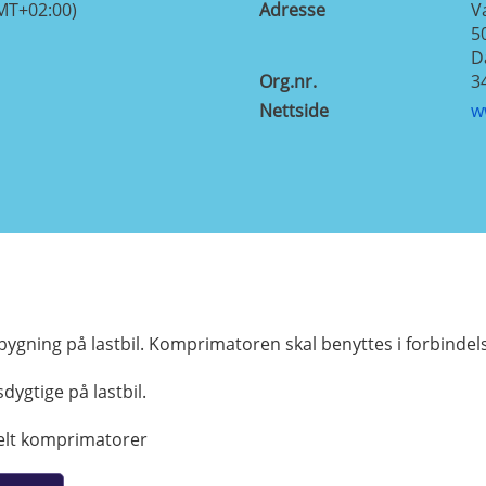
MT+02:00)
Adresse
V
5
D
Org.nr.
3
Nettside
w
opbygning på lastbil. Komprimatoren skal benyttes i forbinde
ygtige på lastbil.
 delt komprimatorer