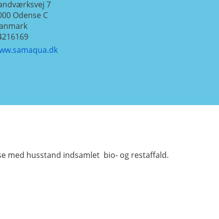
andværksvej 7
000
Odense C
anmark
4216169
ww.samaqua.dk
lse med husstand indsamlet bio- og restaffald.