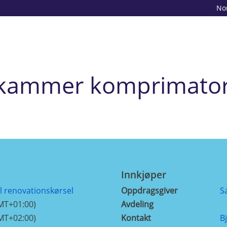
No
 kammer komprimator
Innkjøper
l renovationskørsel
Oppdragsgiver
S
MT+01:00)
Avdeling
MT+02:00)
Kontakt
B