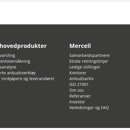
 hovedprodukter
Mercell
arsling
Samarbeidspartnere
entovervåkning
Etiske retningslinjer
sanalyse
Ledige stillinger
rte anbudsverktøy
Kontorer
r innkjøpere og leverandører
Anbudsarkiv
ISO 27001
Om oss
Referanser
Investor
Veiledninger og FAQ