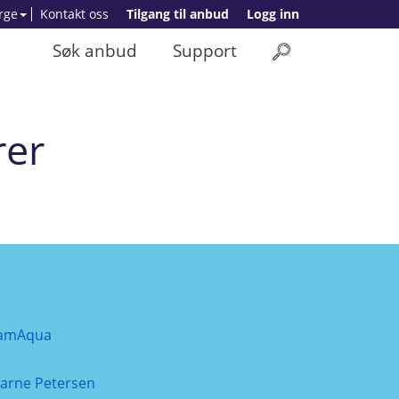
rge
Kontakt oss
Tilgang til anbud
Logg inn
Søk anbud
Support
er
amAqua
jarne Petersen