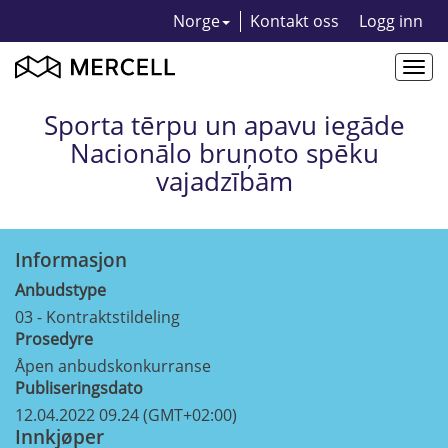
Norge
Kontakt oss
Logg inn
Togg
navi
Sporta tērpu un apavu iegāde
Nacionālo bruņoto spēku
vajadzībām
Informasjon
Anbudstype
03 - Kontraktstildeling
Prosedyre
Åpen anbudskonkurranse
Publiseringsdato
12.04.2022 09.24 (GMT+02:00)
Innkjøper