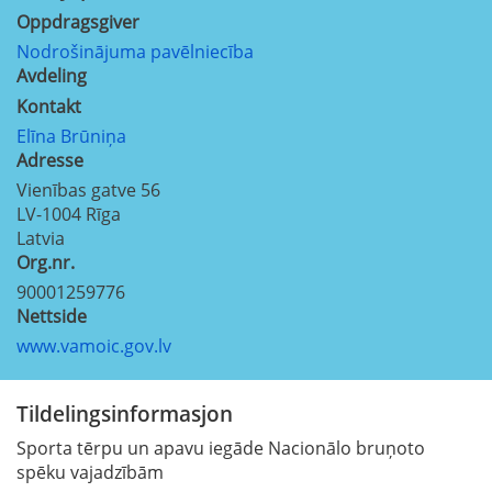
Oppdragsgiver
Nodrošinājuma pavēlniecība
Avdeling
Kontakt
Elīna Brūniņa
Adresse
Vienības gatve 56
LV-1004
Rīga
Latvia
Org.nr.
90001259776
Nettside
www.vamoic.gov.lv
Tildelingsinformasjon
Sporta tērpu un apavu iegāde Nacionālo bruņoto
spēku vajadzībām