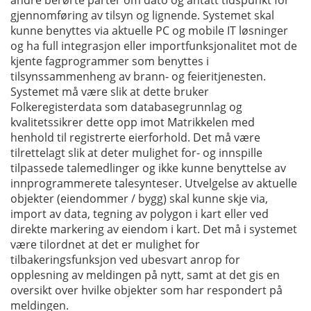
gjennomføring av tilsyn og lignende. Systemet skal
kunne benyttes via aktuelle PC og mobile IT løsninger
og ha full integrasjon eller importfunksjonalitet mot de
kjente fagprogrammer som benyttes i
tilsynssammenheng av brann- og feieritjenesten.
Systemet må være slik at dette bruker
Folkeregisterdata som databasegrunnlag og
kvalitetssikrer dette opp imot Matrikkelen med
henhold til registrerte eierforhold. Det må være
tilrettelagt slik at deter mulighet for- og innspille
tilpassede talemedlinger og ikke kunne benyttelse av
innprogrammerete talesynteser. Utvelgelse av aktuelle
objekter (eiendommer / bygg) skal kunne skje via,
import av data, tegning av polygon i kart eller ved
direkte markering av eiendom i kart. Det må i systemet
være tilordnet at det er mulighet for
tilbakeringsfunksjon ved ubesvart anrop for
opplesning av meldingen på nytt, samt at det gis en
oversikt over hvilke objekter som har respondert på
meldingen.