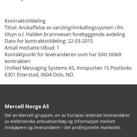
Kontraktstildeling
Tittel: Anskaffelse av varsling/innkallingssystem i.fm.
tilsyn o.l. Halden brannvesen forebyggende avdeling
Dato for kontraktstildeling: 22-03-2015
Antall mottatte tilbud: 1
Kontaktpunkt for leverandøren som har blitt tildelt
kontrakten:
Unified Messaging Systems AS, Innspurten 15 Postboks
6301 Etterstad, 0604 Oslo, NO.
Mercell Norge AS
Del av Mercell-gruppen, en av Europas ledende leverandører
av elektroniske anbudsverktøy og informasjon mellom
innkjøpere og leverandører i det profesjonelle markedet.