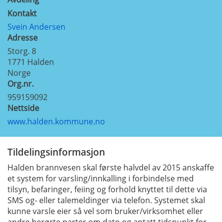
Kontakt
Svein Andersen
Adresse
Storg. 8
1771
Halden
Norge
Org.nr.
959159092
Nettside
www.halden.kommune.no
Tildelingsinformasjon
Halden brannvesen skal første halvdel av 2015 anskaffe
et system for varsling/innkalling i forbindelse med
tilsyn, befaringer, feiing og forhold knyttet til dette via
SMS og- eller talemeldinger via telefon. Systemet skal
kunne varsle eier så vel som bruker/virksomhet eller
andre berørte parter om dato og antatt tidspunkt for