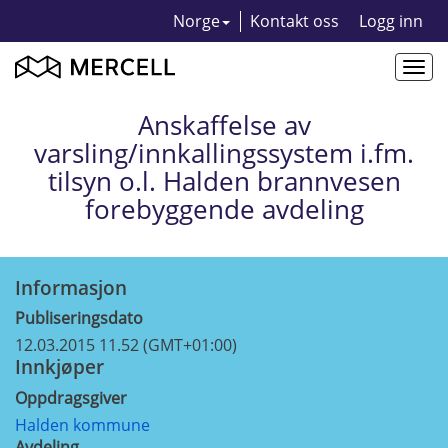
Norge
Kontakt oss
Logg inn
Togg
navi
Anskaffelse av
varsling/innkallingssystem i.fm.
tilsyn o.l. Halden brannvesen
forebyggende avdeling
Informasjon
Publiseringsdato
12.03.2015 11.52 (GMT+01:00)
Innkjøper
Oppdragsgiver
Halden kommune
Avdeling