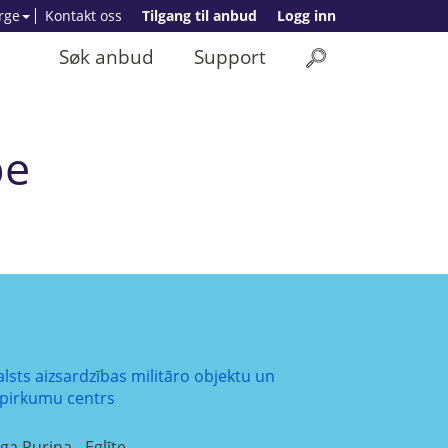
rge
Kontakt oss
Tilgang til anbud
Logg inn
Søk anbud
Support
pe
alsts aizsardzības militāro objektu un
epirkumu centrs
ga Puriņa - Eglīte