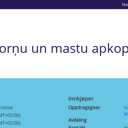
No
orņu un mastu apko
Innkjøper
rranse
Oppdragsgiver
V
i
MT+02:00)
Avdeling
MT+02:00)
Kontakt
In