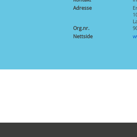
Adresse
E
1
L
Org.nr.
9
Nettside
w