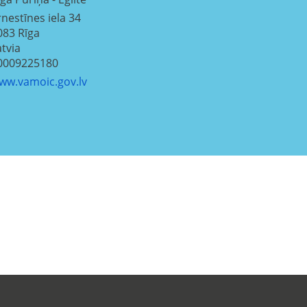
rnestīnes iela 34
083
Rīga
atvia
0009225180
ww.vamoic.gov.lv