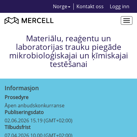
Norge
Kontakt oss
Logg inn
Togg
navi
Materiālu, reaģentu un
laboratorijas trauku piegāde
mikrobioloģiskajai un ķīmiskajai
testēšanai
Informasjon
Prosedyre
Åpen anbudskonkurranse
Publiseringsdato
02.06.2026 15.19 (GMT+02:00)
Tilbudsfrist
07.04.2026 10.00 (GMT+02:00)