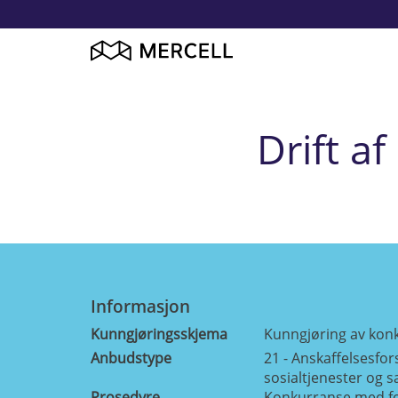
Drift a
Informasjon
Kunngjøringsskjema
Kunngjøring av kon
Anbudstype
21 - Anskaffelsesfor
sosialtjenester og s
Prosedyre
Konkurranse med f