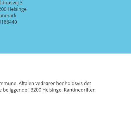
ådhusvej 3
200
Helsinge
anmark
9188440
ommune. Aftalen vedrører henholdsvis det
 beliggende i 3200 Helsinge. Kantinedriften