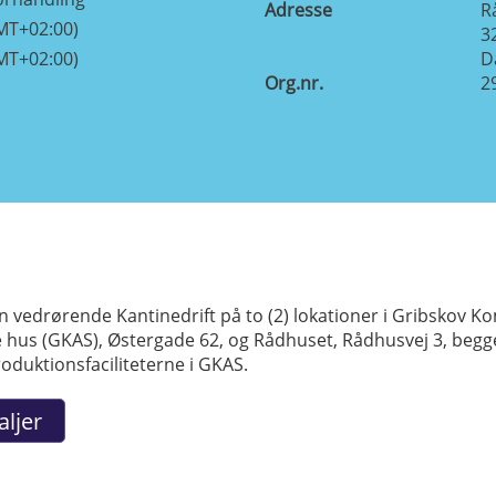
Adresse
R
MT+02:00)
3
MT+02:00)
D
Org.nr.
2
vedrørende Kantinedrift på to (2) lokationer i Gribskov K
hus (GKAS), Østergade 62, og Rådhuset, Rådhusvej 3, begge
duktionsfaciliteterne i GKAS.