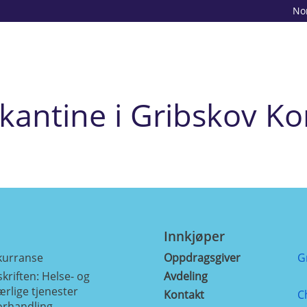
No
f kantine i Gribskov
Innkjøper
kurranse
Oppdragsgiver
G
skriften: Helse- og
Avdeling
ærlige tjenester
Kontakt
C
orhandling