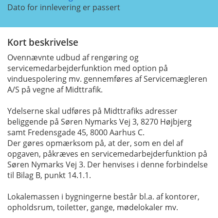
Dato for innlevering er passert
Kort beskrivelse
Ovennævnte udbud af rengøring og
servicemedarbejderfunktion med option på
vinduespolering mv. gennemføres af Servicemægleren
A/S på vegne af Midttrafik.
Ydelserne skal udføres på Midttrafiks adresser
beliggende på Søren Nymarks Vej 3, 8270 Højbjerg
samt Fredensgade 45, 8000 Aarhus C.
Der gøres opmærksom på, at der, som en del af
opgaven, påkræves en servicemedarbejderfunktion på
Søren Nymarks Vej 3. Der henvises i denne forbindelse
til Bilag B, punkt 14.1.1.
Lokalemassen i bygningerne består bl.a. af kontorer,
opholdsrum, toiletter, gange, mødelokaler mv.