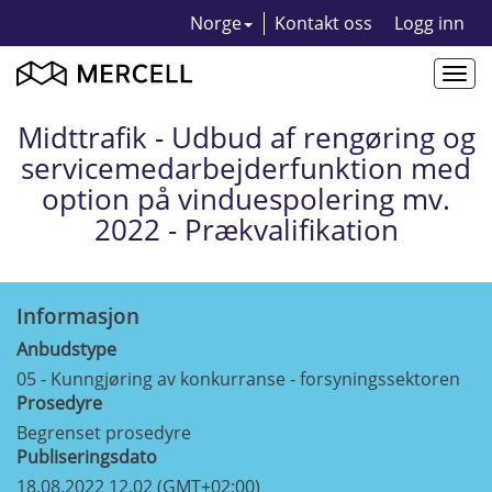
Norge
Kontakt oss
Logg inn
Togg
navi
Midttrafik - Udbud af rengøring og
servicemedarbejderfunktion med
option på vinduespolering mv.
2022 - Prækvalifikation
Informasjon
Anbudstype
05 - Kunngjøring av konkurranse - forsyningssektoren
Prosedyre
Begrenset prosedyre
Publiseringsdato
18.08.2022 12.02 (GMT+02:00)