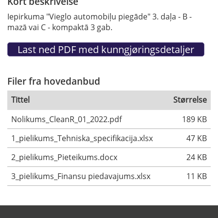
Kort beskrivelse
Iepirkuma "Vieglo automobiļu piegāde" 3. daļa - B -
mazā vai C - kompaktā 3 gab.
Filer fra hovedanbud
Tittel
Størrelse
Nolikums_CleanR_01_2022.pdf
189 KB
1_pielikums_Tehniska_specifikacija.xlsx
47 KB
2_pielikums_Pieteikums.docx
24 KB
3_pielikums_Finansu piedavajums.xlsx
11 KB