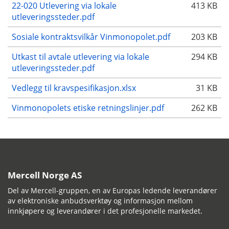
22-020 Utlevering via lokale
413 KB
utleveringssteder.pdf
Sosiale kontraktsvilkår Vinmonopolet.pdf
203 KB
Utkast til avtale utlevering via lokale
294 KB
utleveringssteder.pdf
Vedlegg til kravspesifikasjon.xlsx
31 KB
Vinmonopolets etiske retningslinjer.pdf
262 KB
Mercell Norge AS
Del av Mercell-gruppen, en av Europas ledende leverandører
av elektroniske anbudsverktøy og informasjon mellom
innkjøpere og leverandører i det profesjonelle markedet.