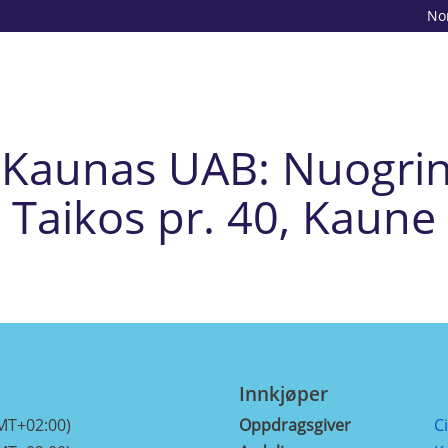
No
i Kaunas UAB: Nuogri
Taikos pr. 40, Kaune
Innkjøper
MT+02:00)
Oppdragsgiver
C