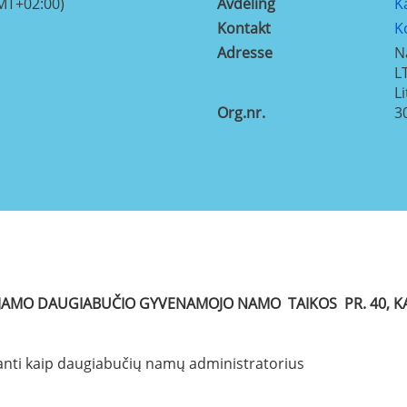
MT+02:00)
Avdeling
K
Kontakt
K
Adresse
N
L
L
Org.nr.
3
OJAMO DAUGIABUČIO GYVENAMOJO NAMO TAIKOS PR. 40,
ianti kaip daugiabučių namų administratorius