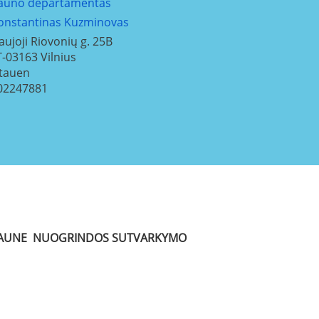
auno departamentas
onstantinas Kuzminovas
aujoji Riovonių g. 25B
T-03163
Vilnius
itauen
02247881
 KAUNE NUOGRINDOS SUTVARKYMO