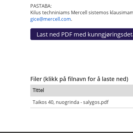
PASTABA:
Kilus techniniams Mercell sistemos klausimams
gice@mercell.com
.
Filer (klikk på filnavn for å laste ned)
Tittel
Taikos 40, nuogrinda - salygos.pdf