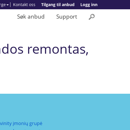
rge
Kontakt oss
Tilgang til anbud
Logg inn
Søk anbud
Support
ndos remontas,
ivinity įmonių grupė