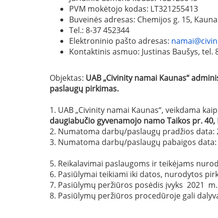
PVM mokėtojo kodas: LT321255413
Buveinės adresas: Chemijos g. 15, Kau
Tel.: 8-37 452344
Elektroninio pašto adresas:
namai@civini
Kontaktinis asmuo: Justinas Baušys, tel.
Objektas:
UAB „
Civinity namai Kaunas
“ admin
paslaugų pirkimas.
1. UAB „Civinity namai Kaunas“, veikdama kai
daugiabučio gyvenamojo namo Taikos
pr. 40,
2. Numatoma darbų/paslaugų pradžios data: 
3. Numatoma darbų/paslaugų pabaigos data: 
5. Reikalavimai paslaugoms ir teikėjams nurod
6. Pasiūlymai teikiami iki datos, nurodytos 
7. Pasiūlymų peržiūros posėdis įvyks 2021 m.
8. Pasiūlymų peržiūros procedūroje gali dalyvaut