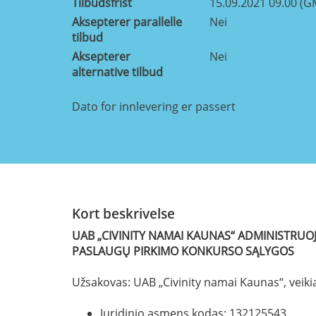
Tilbudsfrist
15.09.2021 09.00 (G
Aksepterer parallelle
Nei
tilbud
Aksepterer
Nei
alternative tilbud
Dato for innlevering er passert
Kort beskrivelse
UAB „
CIVINITY NAMAI KAUNAS
“ ADMINISTRU
PASLAUGŲ
PIRKIMO KONKURSO SĄLYGOS
Užsakovas: UAB „Civinity namai Kaunas“, veik
Juridinio asmens kodas: 132125543