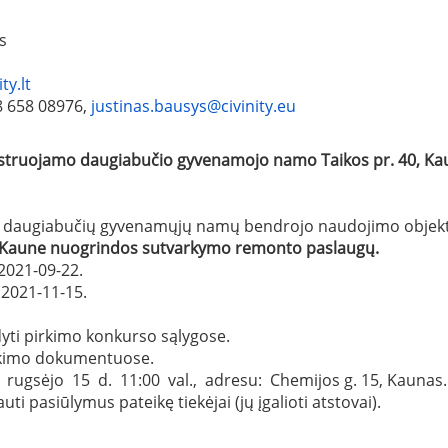
nas
ty.lt
 8 658 08976,
justinas.bausys@civinity.eu
istruojamo daugiabučio gyvenamojo namo Taikos pr. 40, Ka
p daugiabučių gyvenamųjų namų bendrojo naudojimo objektų 
 Kaune
nuogrindos sutvarkymo remonto
paslaugų
.
2021-09-22.
2021-11-15.
yti pirkimo konkurso sąlygose.
pirkimo dokumentuose.
 rugsėjo 15 d. 11:00 val., adresu: Chemijos g. 15, Kaunas.
i pasiūlymus pateikę tiekėjai (jų įgalioti atstovai).