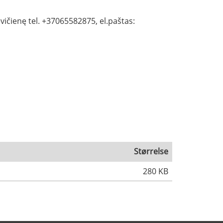
ičienę tel. +37065582875, el.paštas:
Størrelse
280 KB