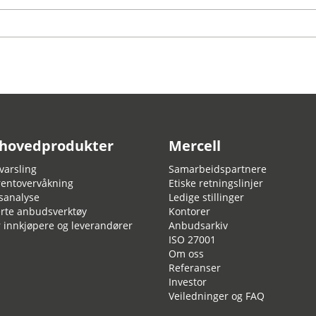
 hovedprodukter
Mercell
arsling
Samarbeidspartnere
entovervåkning
Etiske retningslinjer
sanalyse
Ledige stillinger
rte anbudsverktøy
Kontorer
r innkjøpere og leverandører
Anbudsarkiv
ISO 27001
Om oss
Referanser
Investor
Veiledninger og FAQ