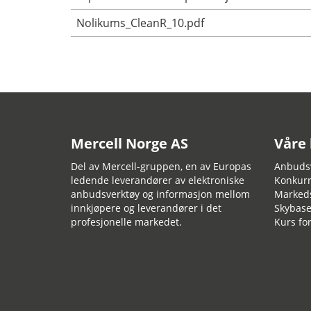
Nolikums_CleanR_10.pdf
Mercell Norge AS
Våre
Del av Mercell-gruppen, en av Europas
Anbudsv
ledende leverandører av elektroniske
Konkurr
anbudsverktøy og informasjon mellom
Marked
innkjøpere og leverandører i det
Skybase
profesjonelle markedet.
Kurs fo