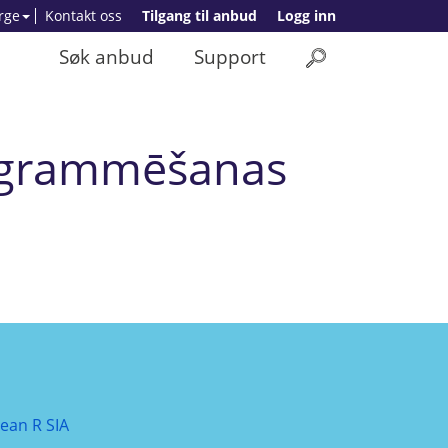
rge
Kontakt oss
Tilgang til anbud
Logg inn
Søk anbud
Support
rogrammēšanas
lean R SIA