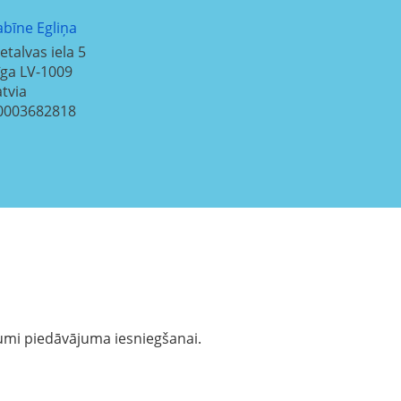
abīne Egliņa
etalvas iela 5
īga
LV-1009
atvia
0003682818
ījumi piedāvājuma iesniegšanai.