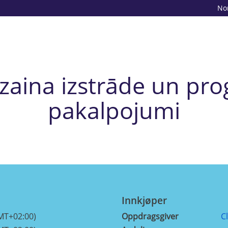
No
izaina izstrāde un p
pakalpojumi
Innkjøper
MT+02:00)
Oppdragsgiver
C