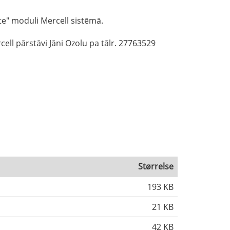
te" moduli Mercell sistēmā.
ell pārstāvi Jāni Ozolu pa tālr. 27763529
Størrelse
193 KB
21 KB
42 KB