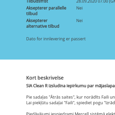
Tilbudsfrist
28.09.2020 07.00 (G
Aksepterer parallelle
Nei
tilbud
Aksepterer
Nei
alternative tilbud
Dato for innlevering er passert
Kort beskrivelse
SIA Clean R izsludina iepirkumu par mājaslap
Pie sadaļas "Ātrās saites", kur norādīts Faili
Lai piekļūtu sadaļai "Faili", spiediet pogu "Izrā
Piedāvājumi iesniedzami Mercell sistēmā elek