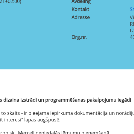
MT+02:00)
Avdeling
Kontakt
S
Adresse
Vi
R
L
Org.nr.
4
as dizaina izstrādi un programmēšanas pakalpojumu iegādi
 un to skaits - ir pieejama iepirkuma dokumentācija un norād
dīt interesi" lapas augšpusē.
troniski. Mercell nepiedalās lēmumu pieņemšanā.