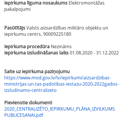
Iepirkuma līguma nosaukums
Elektromontāžas
pakalpojumi
Pasūtītājs
Valsts aizsardzības militāro objektu un
iepirkumu centrs, 90009225180
Iepirkuma procedūra
Nezināms
Iepirkuma izsludināšanas laiks
01.08.2020 - 31.12.2022
Saite uz iepirkuma paziņojumu
https://www.mod.gov.lv/lv/iepirkumi/aizsardzibas-
ministrijas-un-tas-padotibas-iestazu-2020-2022gados-
izsludinamo-centralizeto
Pievienotie dokumenti
2020_CENTRALIZĒTO_IEPIRKUMU_PLĀNA_IZVILKUMS
PUBLICESANAI.pdf