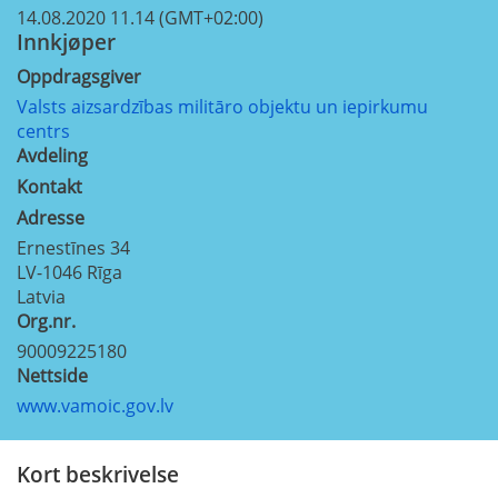
14.08.2020 11.14 (GMT+02:00)
Innkjøper
Oppdragsgiver
Valsts aizsardzības militāro objektu un iepirkumu
centrs
Avdeling
Kontakt
Adresse
Ernestīnes 34
LV-1046
Rīga
Latvia
Org.nr.
90009225180
Nettside
www.vamoic.gov.lv
Kort beskrivelse