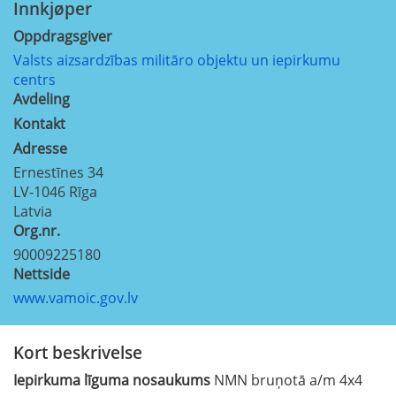
Innkjøper
Oppdragsgiver
Valsts aizsardzības militāro objektu un iepirkumu
centrs
Avdeling
Kontakt
Adresse
Ernestīnes 34
LV-1046
Rīga
Latvia
Org.nr.
90009225180
Nettside
www.vamoic.gov.lv
Kort beskrivelse
Iepirkuma līguma nosaukums
NMN bruņotā a/m 4x4