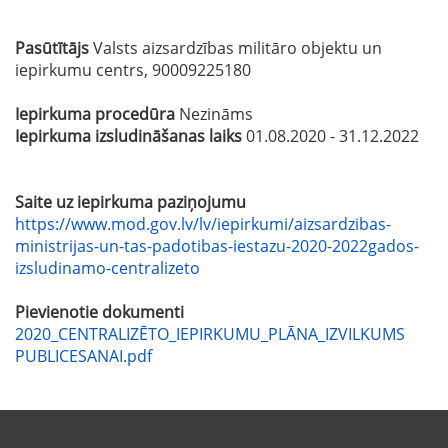
Pasūtītājs
Valsts aizsardzības militāro objektu un
iepirkumu centrs, 90009225180
Iepirkuma procedūra
Nezināms
Iepirkuma izsludināšanas laiks
01.08.2020 - 31.12.2022
Saite uz iepirkuma paziņojumu
https://www.mod.gov.lv/lv/iepirkumi/aizsardzibas-
ministrijas-un-tas-padotibas-iestazu-2020-2022gados-
izsludinamo-centralizeto
Pievienotie dokumenti
2020_CENTRALIZĒTO_IEPIRKUMU_PLĀNA_IZVILKUMS
PUBLICESANAI.pdf