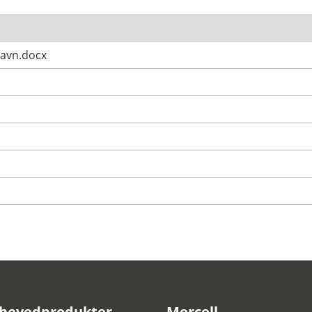
Havn.docx
 hovedprodukter
Mercell