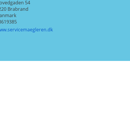
ovedgaden 54
220
Brabrand
anmark
8619385
ww.servicemaegleren.dk