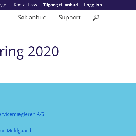
rge
Kontakt oss
Tilgang til anbud
Logg inn
Søk anbud
Support
ring 2020
ervicemægleren A/S
mil Meldgaard