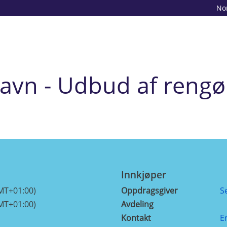
No
avn - Udbud af rengø
Innkjøper
MT+01:00)
Oppdragsgiver
S
MT+01:00)
Avdeling
Kontakt
E