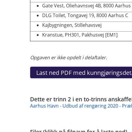
Gate Vest, Oliehavnsvej 4B, 8000 Aarhus
DLG Toilet, Tongavej 19, 8000 Aarhus C
Kajbygningen, Stillehavsvej
Kranstue, PH301, Pakhusvej [EM1]
Opgaven er ikke opdelt i delaftaler.
Dette er trinn 2 i en to-trinns anskaf
Aarhus Havn - Udbud af rengøring 2020 - Præk
Filer (klikk på filnavn for å laste ned)