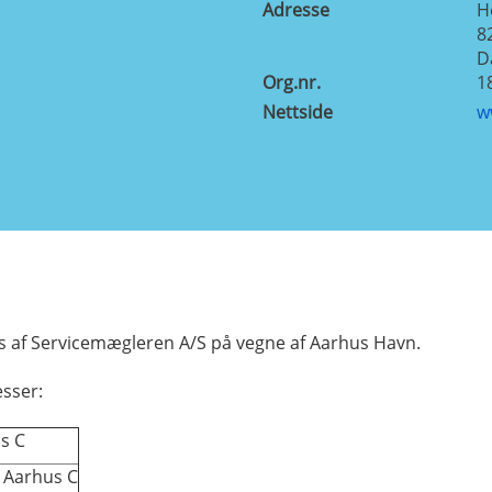
Adresse
H
8
D
Org.nr.
1
Nettside
w
af Servicemægleren A/S på vegne af Aarhus Havn.
sser:
s C
 Aarhus C