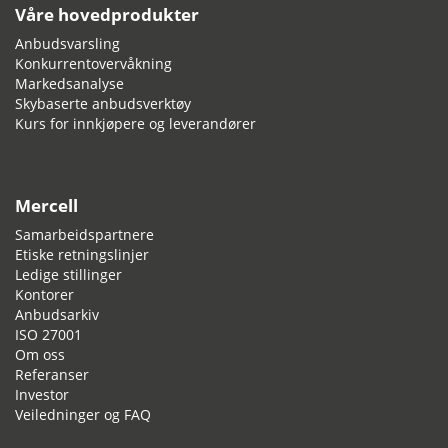
Våre hovedprodukter
Anbudsvarsling
Konkurrentovervåkning
Markedsanalyse
Skybaserte anbudsverktøy
Kurs for innkjøpere og leverandører
Mercell
Samarbeidspartnere
Etiske retningslinjer
Ledige stillinger
Kontorer
Anbudsarkiv
ISO 27001
Om oss
Referanser
Investor
Veiledninger og FAQ