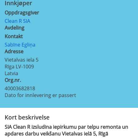
Innkjøper
Oppdragsgiver
Clean R SIA
Avdeling
Kontakt
Sabīne Egliņa
Adresse
Vietalvas iela 5
Rīga
LV-1009
Latvia
Org.nr.
40003682818
Dato for innlevering er passert
Kort beskrivelse
SIA Clean R izsludina iepirkumu par telpu remonta un
apdares darbu veikšanu Vietalvas ielā 5, Rīgā