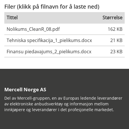
Filer (klikk på filnavn for å laste ned)
Tittel
Størrelse
Nolikums_CleanR_08.pdf
162 KB
Tehniska specifikacija_1_pielikums.docx
21 KB
Finansu piedavajums_2_pielikums.docx
23 KB
Mercell Norge AS
Del av Mercell-gruppen, en av Europas ledende leverandører
av elektroniske anbudsverktøy og informasjon mellom
innkjøpere og leverandører i det profesjonelle markedet.