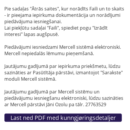
Pie sadaļas "Ātrās saites", kur norādīts Faili un to skaits
- ir pieejama iepirkuma dokumentācija un norādījumi
piedāvājuma iesniegšanai.
Lai piekļūtu sadaļai "Faili", spiediet pogu "Izrādīt
interesi" lapas augšpusē.
Piedāvājumi iesniedzami Mercell sistēmā elektroniski.
Mercell nepiedalās lēmumu pieņemšanā.
Jautājumu gadījumā par iepirkuma priekšmetu, lūdzu
sazināties ar Pasūtītāja pārstāvi, izmantojot "Sarakste"
moduli Mercell sistēmā.
Jautājumu gadījumā par Mercell sistēmu un
piedāvājumu iesniegšanu elektroniski, lūdzu sazināties
ar Mercell pārstāvi Jāni Ozolu pa tālr. 27763529