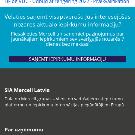
HF og VUC - Udbud af rengøring 2022 - Prækvalifikation
Vēlaties saņemt visaptverošu Jūs interesējošās
nozares aktuālo iepirkumu informāciju?
Piesakieties Mercell un saņemiet paziņojumus par
jaunākajiem iepirkumiem sev svarīgajās nozarēs 7
dienas bez maksas!
SAŅEMT IEPIRKUMU INFORMĀCIJU
SIA Mercell Latvia
Daļa no Mercell grupas – viens no vadošajiem e-iepirkumu
platformu un iepirkumu informācijas piegādātājiem Eiropā.
Par uzņēmumu