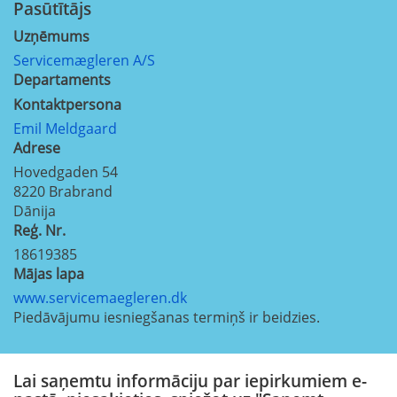
Pasūtītājs
Uzņēmums
Servicemægleren A/S
Departaments
Kontaktpersona
Emil Meldgaard
Adrese
Hovedgaden 54
8220
Brabrand
Dānija
Reģ. Nr.
18619385
Mājas lapa
www.servicemaegleren.dk
Piedāvājumu iesniegšanas termiņš ir beidzies.
Lai saņemtu informāciju par iepirkumiem e-