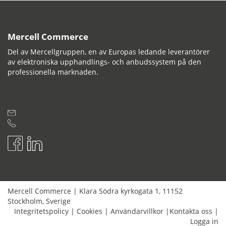
Mercell Commerce
Del av Mercellgruppen, en av Europas ledande leverantörer
av elektroniska upphandlings- och anbudssystem på den
professionella marknaden.
Mercell Commerce
|
Klara Södra kyrkogata 1
,
11152
Stockholm
,
Sverige
Integritetspolicy
|
Cookies
|
Användarvillkor
|
Kontakta oss
|
Logga in