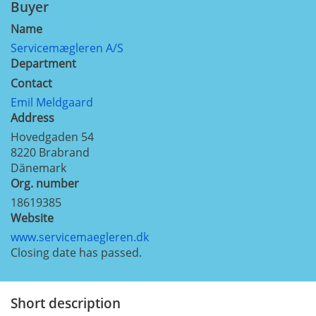
Buyer
Name
Servicemægleren A/S
Department
Contact
Emil Meldgaard
Address
Hovedgaden 54
8220
Brabrand
Dänemark
Org. number
18619385
Website
www.servicemaegleren.dk
Closing date has passed.
Short description