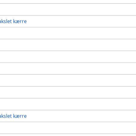
akslet kærre
akslet kærre