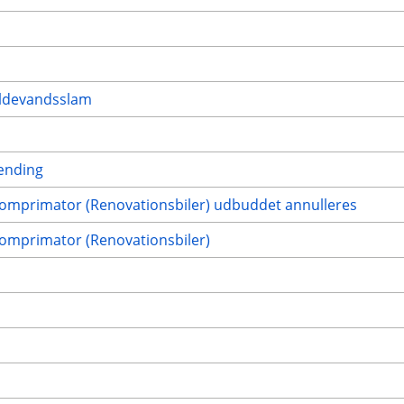
ildevandsslam
rænding
 komprimator (Renovationsbiler) udbuddet annulleres
komprimator (Renovationsbiler)