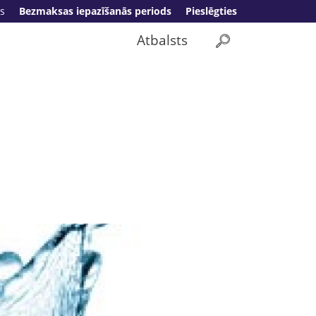
s
Bezmaksas iepazīšanās periods
Pieslēgties
Atbalsts