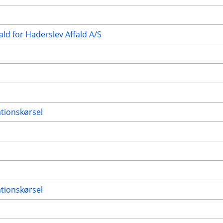
ald for Haderslev Affald A/S
ationskørsel
ationskørsel