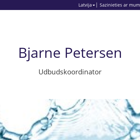
Latvija
Sazinieties ar mum
Bjarne Petersen
Udbudskoordinator