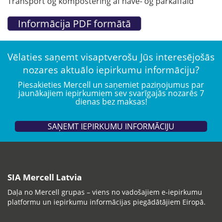
Transport og kompostering af have- og parkaffald
Vēlaties saņemt visaptverošu Jūs interesējošās
nozares aktuālo iepirkumu informāciju?
Piesakieties Mercell un saņemiet paziņojumus par
jaunākajiem iepirkumiem sev svarīgajās nozarēs 7
dienas bez maksas!
SAŅEMT IEPIRKUMU INFORMĀCIJU
SIA Mercell Latvia
Daļa no Mercell grupas – viens no vadošajiem e-iepirkumu
platformu un iepirkumu informācijas piegādātājiem Eiropā.