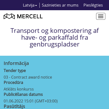
Latvija
Sazinieties ar mums
Pieslēgties
Togg
navi
Transport og kompostering af
have- og parkaffald fra
genbrugspladser
Informācija
Tender type
03 - Contract award notice
Procedūra
Atklāts konkurss
Publicēšanas datums
01.06.2022 15:01 (GMT+03:00)
Pasūtītājs