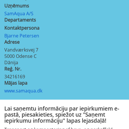
Uzņēmums
SamAqua A/S
Departaments
Kontaktpersona
Bjarne Petersen
Adrese
Vandværksvej 7
5000
Odense C
Dānija
Reģ. Nr.
34216169
Mājas lapa
www.samaqua.dk
Lai saņemtu informāciju par iepirkumiem e-
pastā, piesakieties, spiežot uz "Saņemt
iepirkumu informāciju" lapas lejasdaļā!