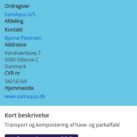
Ordregiver
SamAqua A/S
Afdeling
Kontakt
Bjarne Petersen
Addresse
Vandværksvej 7
5000
Odense C
Danmark
CVR nr
34216169
Hjemmeside
www.samaqua.dk
Kort beskrivelse
Transport og kompostering af have- og parkaffald