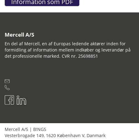
Mercell A/S
En del af Mercell, en af Europas ledende aktører inden for
formidling af information mellem indkøber og leverandør på
det professionelle marked. CVR nr. 25698851
Mercell A/S
|
B!NGS
Vesterbrogade 149
,
1620
København V
,
Danmark