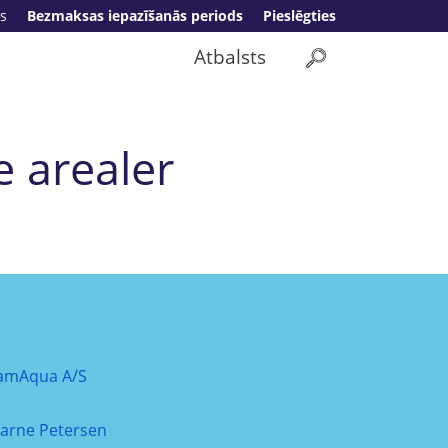
s
Bezmaksas iepazīšanās periods
Pieslēgties
Atbalsts
e arealer
amAqua A/S
jarne Petersen