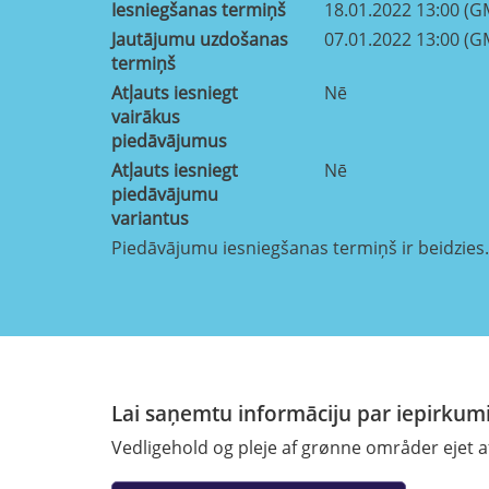
Iesniegšanas termiņš
18.01.2022 13:00 (G
Jautājumu uzdošanas
07.01.2022 13:00 (G
termiņš
Atļauts iesniegt
Nē
vairākus
piedāvājumus
Atļauts iesniegt
Nē
piedāvājumu
variantus
Piedāvājumu iesniegšanas termiņš ir beidzies.
Lai saņemtu informāciju par iepirkumi
Vedligehold og pleje af grønne områder ejet af