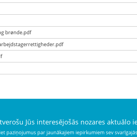
og brønde.pdf
 arbejdstagerrettigheder.pdf
f
tverošu Jūs interesējošās nozares aktuālo 
iet paziņojumus par jaunākajiem iepirkumiem sev svarīgajā