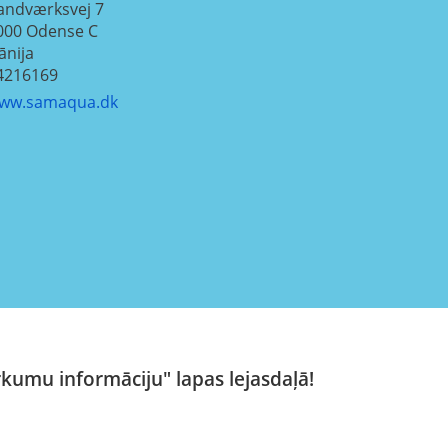
andværksvej 7
000
Odense C
ānija
4216169
ww.samaqua.dk
rkumu informāciju" lapas lejasdaļā!