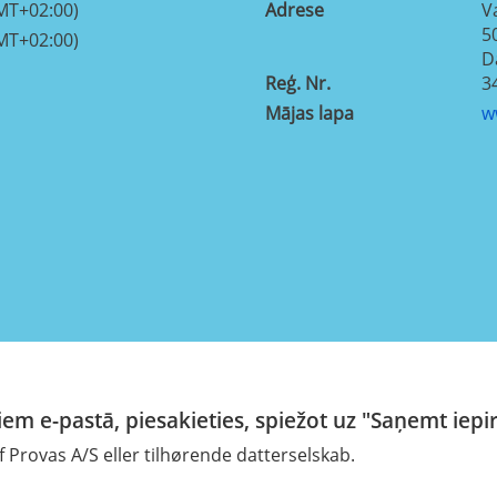
MT+02:00)
Adrese
V
5
MT+02:00)
D
Reģ. Nr.
3
Mājas lapa
w
em e-pastā, piesakieties, spiežot uz "Saņemt iepi
 Provas A/S eller tilhørende datterselskab.