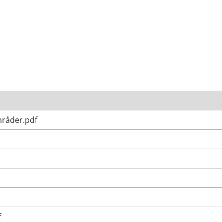
mråder.pdf
f