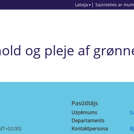
Latvija
Sazinieties ar mum
old og pleje af grønn
Pasūtītājs
Uzņēmums
S
Departaments
MT+02:00)
Kontaktpersona
B