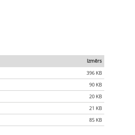
Izmērs
396 KB
90 KB
20 KB
21 KB
85 KB