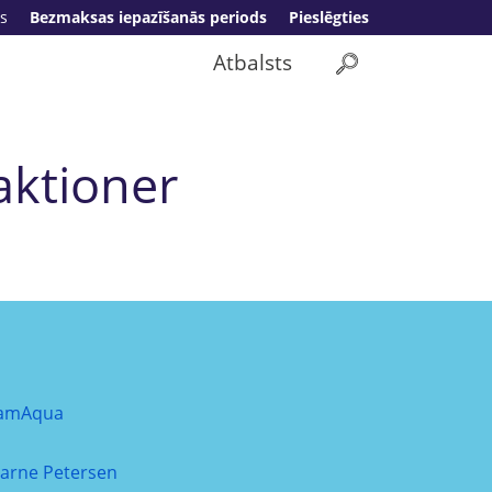
s
Bezmaksas iepazīšanās periods
Pieslēgties
Atbalsts
aktioner
amAqua
jarne Petersen