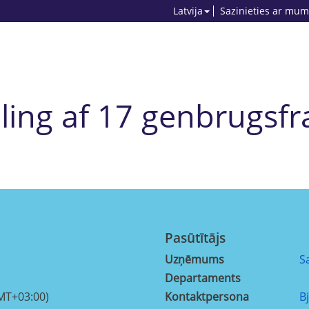
Latvija
Sazinieties ar mum
ing af 17 genbrugsfr
Pasūtītājs
Uzņēmums
S
Departaments
MT+03:00)
Kontaktpersona
B