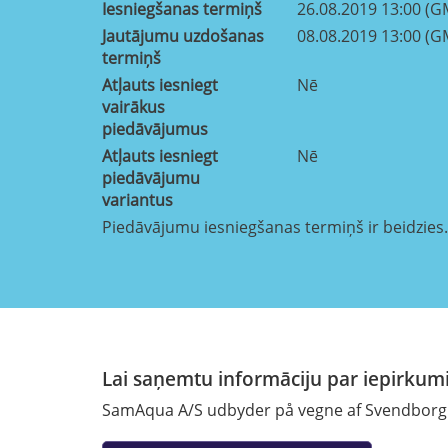
Iesniegšanas termiņš
26.08.2019 13:00 (G
Jautājumu uzdošanas
08.08.2019 13:00 (G
termiņš
Atļauts iesniegt
Nē
vairākus
piedāvājumus
Atļauts iesniegt
Nē
piedāvājumu
variantus
Piedāvājumu iesniegšanas termiņš ir beidzies.
Lai saņemtu informāciju par iepirkumi
SamAqua A/S udbyder på vegne af Svendborg A