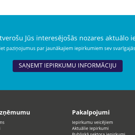
tverošu Jūs interesējošās nozares aktuālo 
iet paziņojumus par jaunākajiem iepirkumiem sev svarīgajā
SAŅEMT IEPIRKUMU INFORMĀCIJU
uzņēmumu
Pakalpojumi
ms
Iepirkumu veicējiem
i
Aktuālie Iepirkumi
Publiskā sektora iepirkumi