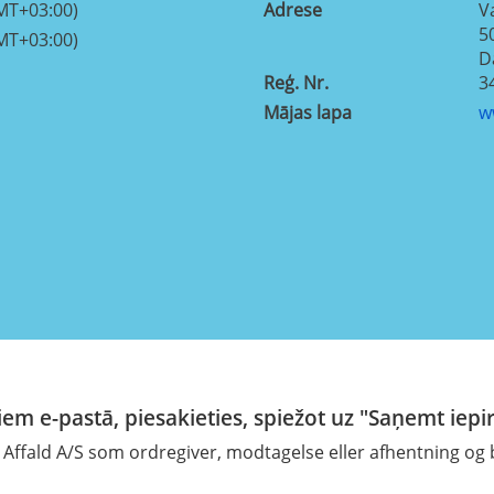
MT+03:00)
Adrese
V
5
MT+03:00)
D
Reģ. Nr.
3
Mājas lapa
w
em e-pastā, piesakieties, spiežot uz "Saņemt iepi
ffald A/S som ordregiver, modtagelse eller afhentning og 