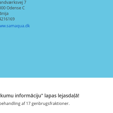
andværksvej 7
000
Odense C
ānija
4216169
ww.samaqua.dk
rkumu informāciju" lapas lejasdaļā!
behandling af 17 genbrugsfraktioner.