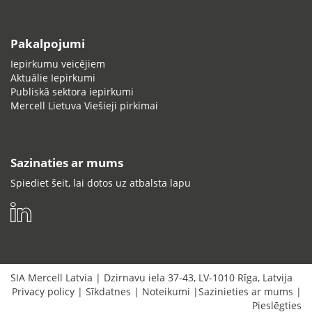
Pakalpojumi
Iepirkumu veicējiem
Aktuālie Iepirkumi
Publiskā sektora iepirkumi
Mercell Lietuva Viešieji pirkimai
Sazinaties ar mums
Spiediet šeit, lai dotos uz atbalsta lapu
SIA Mercell Latvia
|
Dzirnavu iela 37-43
,
LV-1010
Rīga
,
Latvija
Privacy policy
|
Sīkdatnes
|
Noteikumi
|
Sazinieties ar mums
|
Pieslēgties