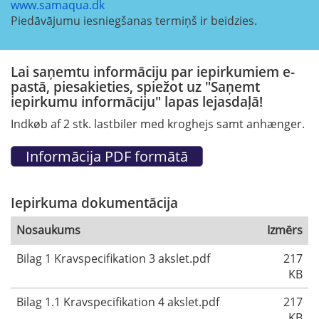
www.samaqua.dk
Piedāvājumu iesniegšanas termiņš ir beidzies.
Lai saņemtu informāciju par iepirkumiem e-
pastā, piesakieties, spiežot uz "Saņemt
iepirkumu informāciju" lapas lejasdaļā!
Indkøb af 2 stk. lastbiler med kroghejs samt anhænger.
Iepirkuma dokumentācija
Nosaukums
Izmērs
Bilag 1 Kravspecifikation 3 akslet.pdf
217
KB
Bilag 1.1 Kravspecifikation 4 akslet.pdf
217
KB