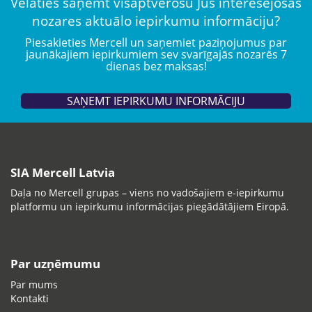
Vēlaties saņemt visaptverošu Jūs interesējošās
nozares aktuālo iepirkumu informāciju?
Piesakieties Mercell un saņemiet paziņojumus par
jaunākajiem iepirkumiem sev svarīgajās nozarēs 7
dienas bez maksas!
SAŅEMT IEPIRKUMU INFORMĀCIJU
SIA Mercell Latvia
Daļa no Mercell grupas – viens no vadošajiem e-iepirkumu
platformu un iepirkumu informācijas piegādātājiem Eiropā.
Par uzņēmumu
Par mums
Kontakti