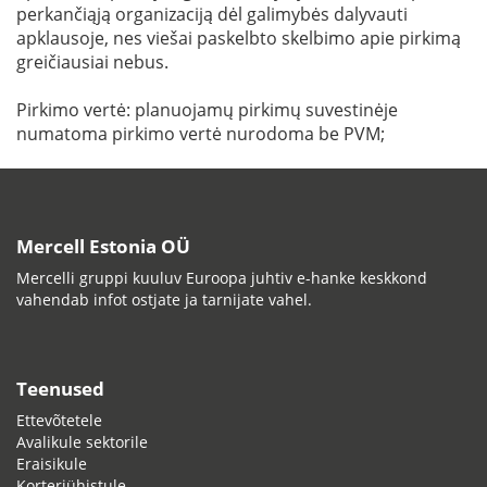
perkančiąją organizaciją dėl galimybės dalyvauti
apklausoje, nes viešai paskelbto skelbimo apie pirkimą
greičiausiai nebus.
Pirkimo vertė: planuojamų pirkimų suvestinėje
numatoma pirkimo vertė nurodoma be PVM;
Mercell Estonia OÜ
Mercelli gruppi kuuluv Euroopa juhtiv e-hanke keskkond
vahendab infot ostjate ja tarnijate vahel.
Teenused
Ettevõtetele
Avalikule sektorile
Eraisikule
Korteriühistule