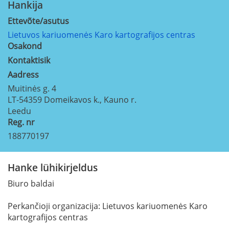
Hankija
Ettevõte/asutus
Lietuvos kariuomenės Karo kartografijos centras
Osakond
Kontaktisik
Aadress
Muitinės g. 4
LT-54359
Domeikavos k., Kauno r.
Leedu
Reg. nr
188770197
Hanke lühikirjeldus
Biuro baldai
Perkančioji organizacija: Lietuvos kariuomenės Karo
kartografijos centras