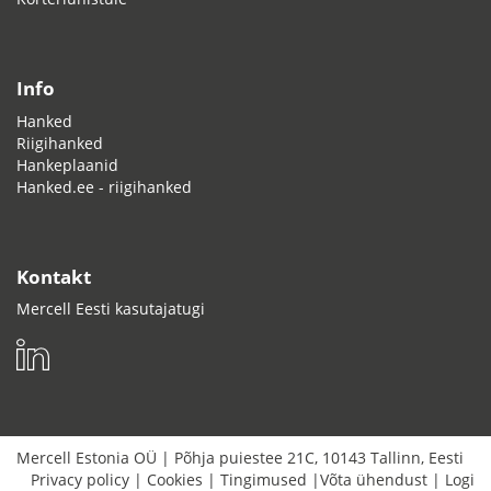
Info
Hanked
Riigihanked
Hankeplaanid
Hanked.ee - riigihanked
Kontakt
Mercell Eesti kasutajatugi
Mercell Estonia OÜ
|
Põhja puiestee 21C
,
10143
Tallinn
,
Eesti
Privacy policy
|
Cookies
|
Tingimused
|
Võta ühendust
|
Logi