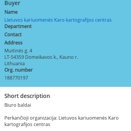
Buyer
Name
Lietuvos kariuomenės Karo kartografijos centras
Department
Contact
Address
Muitinės g. 4
LT-54359
Domeikavos k., Kauno r.
Lithuania
Org. number
188770197
Short description
Biuro baldai
Perkančioji organizacija: Lietuvos kariuomenės Karo
kartografijos centras