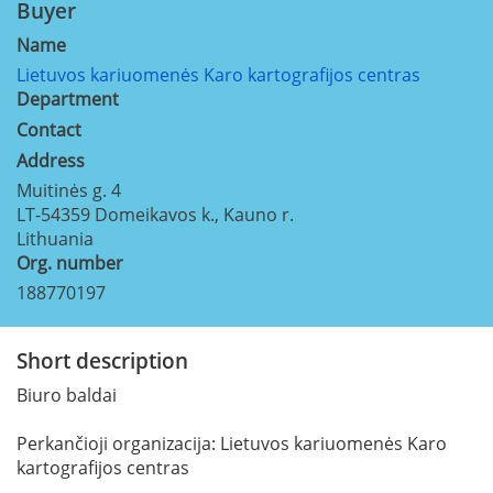
Buyer
Name
Lietuvos kariuomenės Karo kartografijos centras
Department
Contact
Address
Muitinės g. 4
LT-54359
Domeikavos k., Kauno r.
Lithuania
Org. number
188770197
Short description
Biuro baldai
Perkančioji organizacija: Lietuvos kariuomenės Karo
kartografijos centras