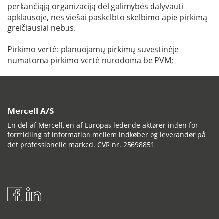
perkančiąją organizaciją dėl galimybės dalyvauti
apklausoje, nes viešai paskelbto skelbimo apie pirkimą
greičiausiai nebus.
Pirkimo vertė: planuojamų pirkimų suvestinėje
numatoma pirkimo vertė nurodoma be PVM;
Mercell A/S
En del af Mercell, en af Europas ledende aktører inden for
formidling af information mellem indkøber og leverandør på
det professionelle marked. CVR nr. 25698851