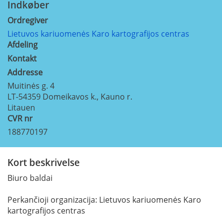
Indkøber
Ordregiver
Lietuvos kariuomenės Karo kartografijos centras
Afdeling
Kontakt
Addresse
Muitinės g. 4
LT-54359
Domeikavos k., Kauno r.
Litauen
CVR nr
188770197
Kort beskrivelse
Biuro baldai
Perkančioji organizacija: Lietuvos kariuomenės Karo
kartografijos centras