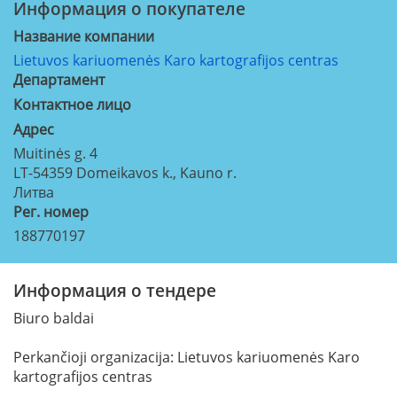
Информация о покупателе
Название компании
Lietuvos kariuomenės Karo kartografijos centras
Департамент
Контактное лицо
Aдрес
Muitinės g. 4
LT-54359
Domeikavos k., Kauno r.
Литва
Рег. номер
188770197
Информация о тендере
Biuro baldai
Perkančioji organizacija: Lietuvos kariuomenės Karo
kartografijos centras