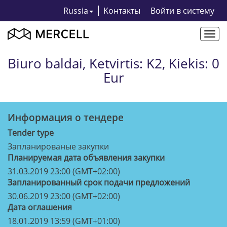
Russia
Kонтакты
Bойти в систему
Togg
navi
Biuro baldai, Ketvirtis: K2, Kiekis: 0
Eur
Информация о тендерe
Tender type
Запланированые закупки
Планируемая дата объявления закупки
31.03.2019 23:00 (GMT+02:00)
Запланированный срок подачи предложений
30.06.2019 23:00 (GMT+02:00)
Дата оглашения
18.01.2019 13:59 (GMT+01:00)