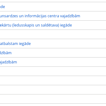
āde
unsardzes un informācijas centra vajadzībām
ekārtu (ledusskapis un saldētava) iegāde
 atbalstam iegāde
dzībām
ajadzībām