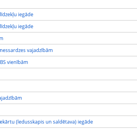
īdzekļu iegāde
īdzekļu iegāde
ām
messardzes vajadzībām
NBS vienībām
ajadzībām
ekārtu (ledusskapis un saldētava) iegāde