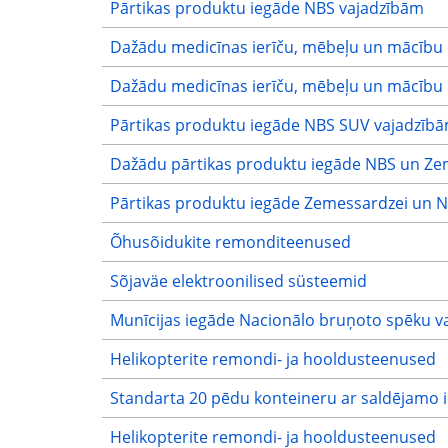
Pārtikas produktu iegāde NBS vajadzībām
Dažādu medicīnas ierīču, mēbeļu un mācību l
Dažādu medicīnas ierīču, mēbeļu un mācību l
Pārtikas produktu iegāde NBS SUV vajadzīb
Dažādu pārtikas produktu iegāde NBS un Ze
Pārtikas produktu iegāde Zemessardzei un 
Õhusõidukite remonditeenused
Sõjaväe elektroonilised süsteemid
Munīcijas iegāde Nacionālo bruņoto spēku v
Helikopterite remondi- ja hooldusteenused
Standarta 20 pēdu konteineru ar saldējamo i
Helikopterite remondi- ja hooldusteenused