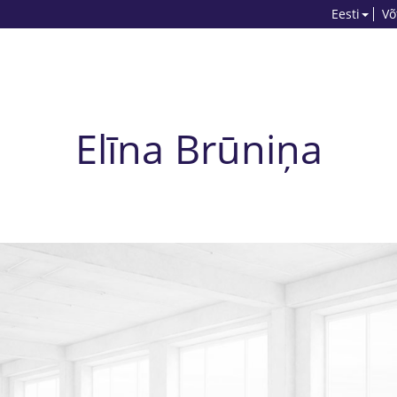
Eesti
Võ
Elīna Brūniņa