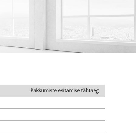
Pakkumiste esitamise tähtaeg