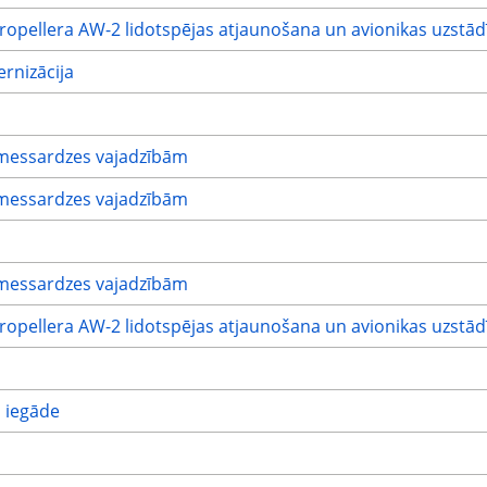
propellera AW-2 lidotspējas atjaunošana un avionikas uzstā
rnizācija
messardzes vajadzībām
messardzes vajadzībām
messardzes vajadzībām
propellera AW-2 lidotspējas atjaunošana un avionikas uzstā
s iegāde