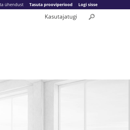
ta ühendust
Tasuta prooviperiood
Logi sisse
Kasutajatugi