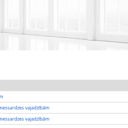
ām
messardzes vajadzībām
messardzes vajadzībām