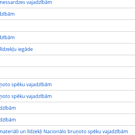
messardzes vajadzībām
dzībām
dzībām
īdzekļu iegāde
uņoto spēku vajadzībām
uņoto spēku vajadzībām
adzībām
adzībām
materiāli un līdzekļi Nacionālo bruņoto spēku vajadzībām